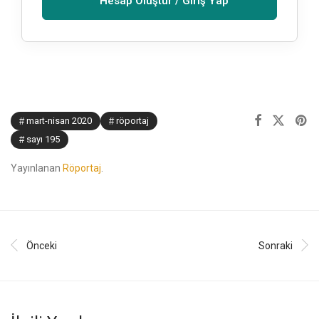
Hesap Oluştur / Giriş Yap
mart-nisan 2020
röportaj
sayı 195
Yayınlanan
Röportaj
.
Önceki
Sonraki