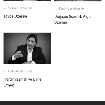
Senai Demirci ile
Kadir Canatan ile
Tövbe Üzerine
Değişen Güzellik Algısı
Üzerine
Halis Aydemir ile
“Yardımlaşmak ve Birr’e
Ermek”