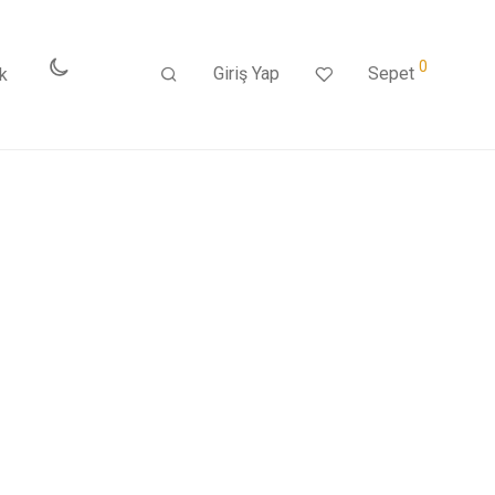
0
Giriş Yap
Sepet
k