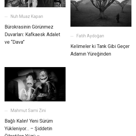
Nuh Muaz Kapan
Bürokrasinin Görünmez
Duvarları: Kafkaesk Adalet
Fatih Aydoğan
ve “Dava”
Kelimeler ki Tank Gibi Geçer
Adamın Yüreğinden
Mahmut Sami Zini
Bağlı Kalın! Yeni Sürüm
Yükleniyor… – Şiddetin