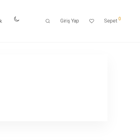
0
Giriş Yap
Sepet
k