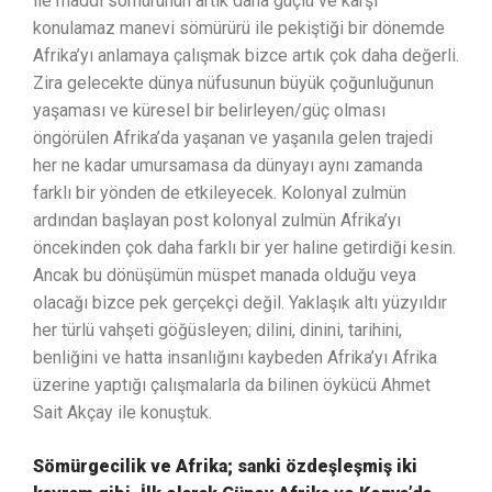
ile maddi sömürünün artık daha güçlü ve karşı
konulamaz manevi sömürürü ile pekiştiği bir dönemde
Afrika’yı anlamaya çalışmak bizce artık çok daha değerli.
Zira gelecekte dünya nüfusunun büyük çoğunluğunun
yaşaması ve küresel bir belirleyen/güç olması
öngörülen Afrika’da yaşanan ve yaşanıla gelen trajedi
her ne kadar umursamasa da dünyayı aynı zamanda
farklı bir yönden de etkileyecek. Kolonyal zulmün
ardından başlayan post kolonyal zulmün Afrika’yı
öncekinden çok daha farklı bir yer haline getirdiği kesin.
Ancak bu dönüşümün müspet manada olduğu veya
olacağı bizce pek gerçekçi değil. Yaklaşık altı yüzyıldır
her türlü vahşeti göğüsleyen; dilini, dinini, tarihini,
benliğini ve hatta insanlığını kaybeden Afrika’yı Afrika
üzerine yaptığı çalışmalarla da bilinen öykücü Ahmet
Sait Akçay ile konuştuk.
Sömürgecilik ve Afrika; sanki özdeşleşmiş iki