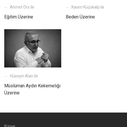
Ahmet Örs ile
Kasım Küçükalp ile
Eğitim Üzerine
Beden Üzerine
Hüseyin Alan ile
Müslüman Aydın Kekemeliği
Üzerine
Künye