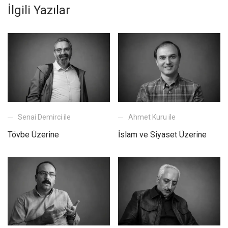
İlgili Yazılar
Senai Demirci ile
Ahmet Kuru ile
Tövbe Üzerine
İslam ve Siyaset Üzerine