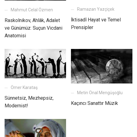
Ramazan Yazçiçek
Mahmut Celal Özmen
İktisadî Hayat ve Temel
Raskolnikov, Ahlâk, Adalet
Prensipler
ve Günümüz: Suçun Vicdani
Anatomisi
Ömer Karataş
Metin Önal Mengüşoğlu
Sünnetsiz, Mezhepsiz,
Kaçıncı Sanattır Müzik
Modernist!