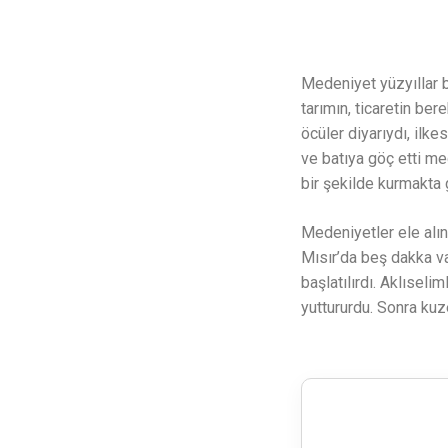
Medeniyet yüzyıllar b
tarımın, ticaretin ber
öcüler diyarıydı, il
ve batıya göç etti me
bir şekilde kurmakta 
Medeniyetler ele alını
Mısır’da beş dakka va
başlatılırdı. Aklıseli
yuttururdu. Sonra kuz