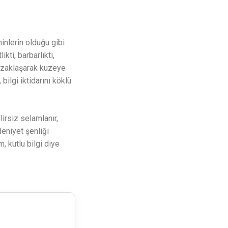
inlerin olduğu gibi
kti, barbarlıktı,
 uzaklaşarak kuzeye
ilgi iktidarını köklü
irsiz selamlanır,
eniyet şenliği
, kutlu bilgi diye