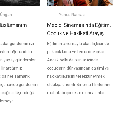
 Ünğan
Yunus Namaz
Müslümanım
Mecidi Sinemasında Eğitim,
Çocuk ve Hakikati Arayış
 kadar gündemimizi
Eğitimin sinemayla olan ilişkisinde
uşturduğunu iddia
pek çok konu ve tema öne çıkar.
en yapay gündemler
Ancak belki de bunlar içinde
lir attığımız
çocukların dünyasından eğitimi ve
as da her zamanki
hakikat ilişkisini tefekkür etmek
içerisinde gündemini
oldukça önemli. Sinema filmlerinin
olacağını düşündüğü
muhatabı çocuklar olunca onlar
irlemeye