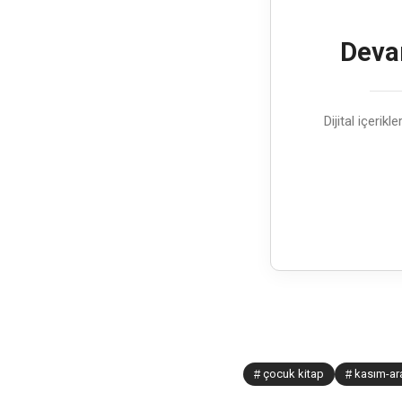
Devam
Dijital içerik
çocuk kitap
kasım-ara