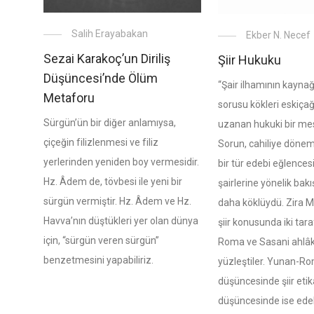
Salih Erayabakan
Ekber N. Necef
Sezai Karakoç’un Diriliş
Şiir Hukuku
Düşüncesi’nde Ölüm
“Şair ilhamının kaynağ
Metaforu
sorusu kökleri eskiça
Sürgün’ün bir diğer anlamıysa,
uzanan hukuki bir mes
çiçeğin filizlenmesi ve filiz
Sorun, cahiliye dönem
yerlerinden yeniden boy vermesidir.
bir tür edebi eğlences
Hz. Âdem de, tövbesi ile yeni bir
şairlerine yönelik bak
sürgün vermiştir. Hz. Âdem ve Hz.
daha köklüydü. Zira 
Havva’nın düştükleri yer olan dünya
şiir konusunda iki tar
için, “sürgün veren sürgün”
Roma ve Sasani ahlâk
benzetmesini yapabiliriz.
yüzleştiler. Yunan-R
düşüncesinde şiir etik
düşüncesinde ise ede