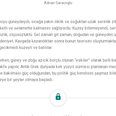
Adnan Saracoglu
oyu güneydeydi, sıcağa yakın ılıklık ve soğuktan uzak serinlik zih
eketli ve selamette kalmasını sağlıyordu. Kuzey bilinmeyendi, sertli
kesizlik, ölçüsüzlüktü. Gel zaman git zaman, doğudan ve güneyden
deniyet. Kavgada kazandıktan sonra bunun teorisini oluşturmakta, b
gecikmedi kuzeyli ve batılılar.
rken, güney ve doğu azıcık borçlu olunan “eskiler” olarak belli bel
kfe yapılır, Antik Grek dünyada kırk yüzyıl sürmesi planlanan med
mle bakılması güç olduğundan, bu politik güç kendisini şaşmaz bilim
eye bir şeyler olmaya başladı..