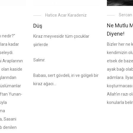
Sercan
Hatice Acar Karadeniz
Ne Mutlu 
Düş
Diyene!
ı nedir?”
Kiraz meyvesidir tüm çocuklar
Bizler her ne
ğlara kadar
şiirlerde
kendimizin ol
eleydi.
Salınır.
etsek de baz
i Araplarının
ayak bağı olabi
i olan kaside
Babası, sert gövdeli, iri ve gölgeli bir
adımlara. İly
ışlarından
kiraz ağacı…
koşturmacası 
Müslümanlar
Allah’ın razı 
aftan Yunan-
konularla bel
ıyla
oma
a, Sasani
b denilen