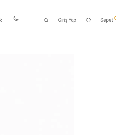
0
Giriş Yap
Sepet
k