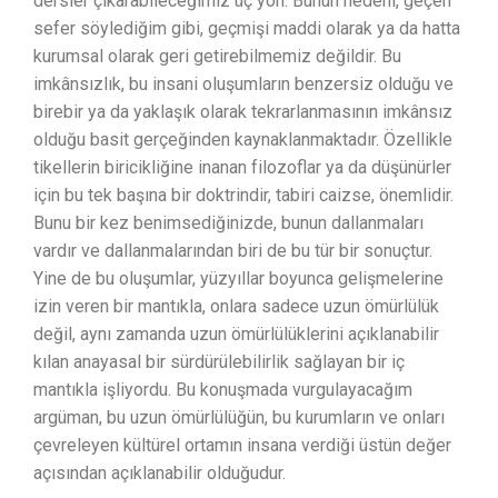
dersler çıkarabileceğimiz üç yön. Bunun nedeni, geçen
sefer söylediğim gibi, geçmişi maddi olarak ya da hatta
kurumsal olarak geri getirebilmemiz değildir. Bu
imkânsızlık, bu insani oluşumların benzersiz olduğu ve
birebir ya da yaklaşık olarak tekrarlanmasının imkânsız
olduğu basit gerçeğinden kaynaklanmaktadır. Özellikle
tikellerin biricikliğine inanan filozoflar ya da düşünürler
için bu tek başına bir doktrindir, tabiri caizse, önemlidir.
Bunu bir kez benimsediğinizde, bunun dallanmaları
vardır ve dallanmalarından biri de bu tür bir sonuçtur.
Yine de bu oluşumlar, yüzyıllar boyunca gelişmelerine
izin veren bir mantıkla, onlara sadece uzun ömürlülük
değil, aynı zamanda uzun ömürlülüklerini açıklanabilir
kılan anayasal bir sürdürülebilirlik sağlayan bir iç
mantıkla işliyordu. Bu konuşmada vurgulayacağım
argüman, bu uzun ömürlülüğün, bu kurumların ve onları
çevreleyen kültürel ortamın insana verdiği üstün değer
açısından açıklanabilir olduğudur.