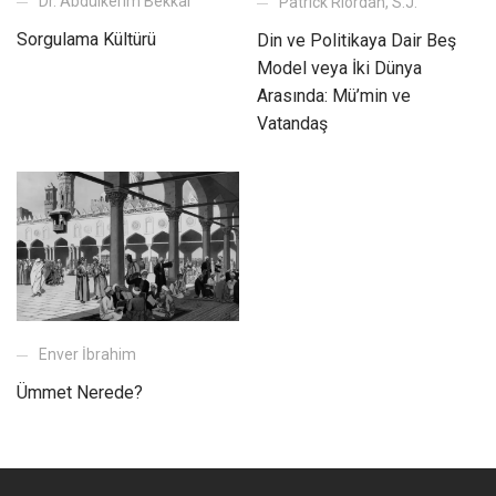
Dr. Abdülkerim Bekkar
Patrick Riordan, S.J.
Sorgulama Kültürü
Din ve Politikaya Dair Beş
Model veya İki Dünya
Arasında: Mü’min ve
Vatandaş
Enver İbrahim
Ümmet Nerede?