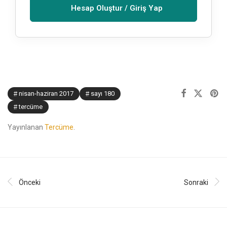
Hesap Oluştur / Giriş Yap
nisan-haziran 2017
sayı 180
tercüme
Yayınlanan
Tercüme
.
Önceki
Sonraki