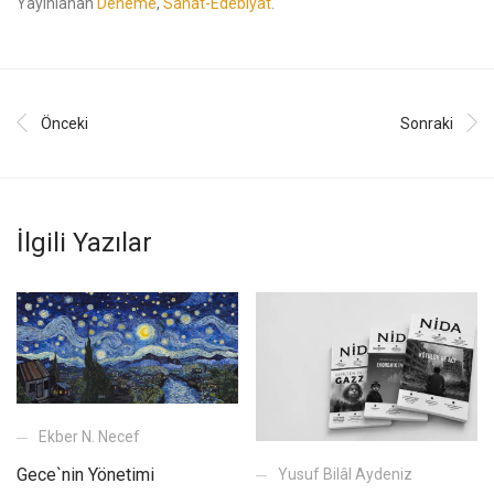
Yayınlanan
Deneme
,
Sanat-Edebiyat
.
Önceki
Sonraki
İlgili Yazılar
Ekber N. Necef
Gece`nin Yönetimi
Yusuf Bilâl Aydeniz