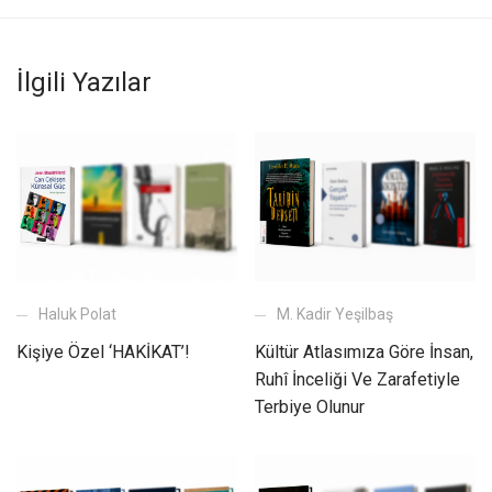
İlgili Yazılar
Haluk Polat
M. Kadir Yeşilbaş
Kişiye Özel ‘HAKİKAT’!
Kültür Atlasımıza Göre İnsan,
Ruhî İnceliği Ve Zarafetiyle
Terbiye Olunur