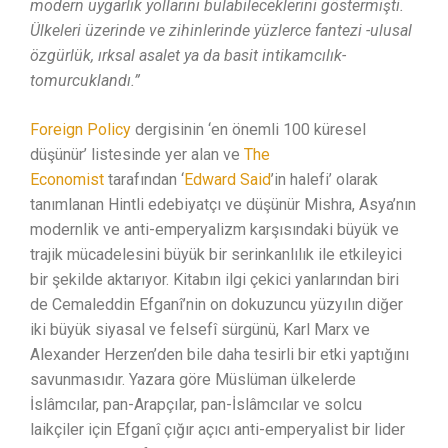
modern uygarlık yollarını bulabileceklerini göstermişti.
Ülkeleri üzerinde ve zihinlerinde yüzlerce fantezi -ulusal
özgürlük, ırksal asalet ya da basit intikamcılık-
tomurcuklandı.”
Foreign Policy
dergisinin ‘en önemli 100 küresel
düşünür’ listesinde yer alan ve
The
Economist
tarafından ‘
Edward Said
’in halefi’ olarak
tanımlanan Hintli edebiyatçı ve düşünür Mishra, Asya’nın
modernlik ve anti-emperyalizm karşısındaki büyük ve
trajik mücadelesini büyük bir serinkanlılık ile etkileyici
bir şekilde aktarıyor. Kitabın ilgi çekici yanlarından biri
de Cemaleddin Efganî’nin on dokuzuncu yüzyılın diğer
iki büyük siyasal ve felsefî sürgünü, Karl Marx ve
Alexander Herzen’den bile daha tesirli bir etki yaptığını
savunmasıdır. Yazara göre Müslüman ülkelerde
İslâmcılar, pan-Arapçılar, pan-İslâmcılar ve solcu
laikçiler için Efganî çığır açıcı anti-emperyalist bir lider