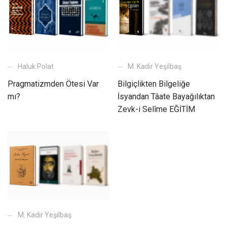
Haluk Polat
M. Kadir Yeşilbaş
Pragmatizmden Ötesi Var
Bilgiçlikten Bilgeliğe
mı?
İsyandan Tâate Bayağılıktan
Zevk-i Selîme EĞİTİM
M. Kadir Yeşilbaş