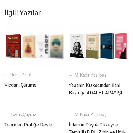
İlgili Yazılar
Haluk Polat
M. Kadir Yeşilbaş
Vicdani Çürüme
Yasanın Kıskacından İlahi
Buyruğa ADALET ARAYIŞI
Tevfik Çayraz
M. Kadir Yeşilbaş
Teoriden Pratiğe Devlet
İslam’ın Düşük Düzeyde
Temsili (!) Dil, Zihin ve Ufuk