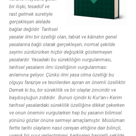
bir ilişki, tesadüf ve
rast gelmek suretiyle
gerçekleşen alelade
bağlar değildir. Tarihsel
yasalar ilmi bir özelliği olan, tabiat ve kâinatın genel
yasalarına bağlı olarak gerçekleşen, normal şekilde
seyrini sürdürürken hiçbir değişiklik göstermeyen
yasalardır. Yasadaki bu sürekliliğin vurgulanması,
tarihsel yasaların ilmi özelliğinin vurgulanması
anlamına geliyor. Çünkü ilmi yasa olma özelliği bu
olguyu faraziye ve teorilerden ayıran en önemli özelliktir.
Demek ki bu, bir süreklilik ve bir olaylar zinciridir ve
başıboşluğun zıddıdır. Bunun içindir ki Kur’an-ı Kerim
tarihsel yasalardaki süreklilik özelliğine dikkat çekerken
ve onun önemini vurgularken hep bu yasanın bilimsel
yönünü gözler önüne sermeyi amaçlamıştır. Müslüman
fertte tarihi olayların nasıl cereyan ettiğine dair bilinçli,
uyanık bir şuur yerleştirmeyi, hadiseleri basiretli şekilde