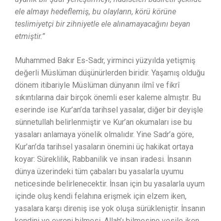
ele almayı hedeflemiş, bu olayların, körü körüne
teslimiyetçi bir zihniyetle ele alınamayacağını beyan
etmiştir.”
Muhammed Bakır Es-Sadr, yirminci yüzyılda yetişmiş
değerli Müslüman düşünürlerden biridir. Yaşamış olduğu
dönem itibariyle Müslüman dünyanın ilmî ve fikrî
sıkıntılarına dair birçok önemli eser kaleme almıştır. Bu
eserinde ise Kur’an’da tarihsel yasalar, diğer bir deyişle
sünnetullah belirlenmiştir ve Kur’an okumaları ise bu
yasaları anlamaya yönelik olmalıdır. Yine Sadr’a göre,
Kur’an’da tarihsel yasaların önemini üç hakikat ortaya
koyar: Süreklilik, Rabbanilik ve insan iradesi. İnsanın
dünya üzerindeki tüm çabaları bu yasalarla uyumu
neticesinde belirlenecektir. İnsan için bu yasalarla uyum
içinde oluş kendi felahına erişmek için elzem iken,
yasalara karşı direniş ise yok oluşa sürükleniştir. İnsanın
kendini ve evreni bilmesi, Allah’ı bilmesine vesile iken,