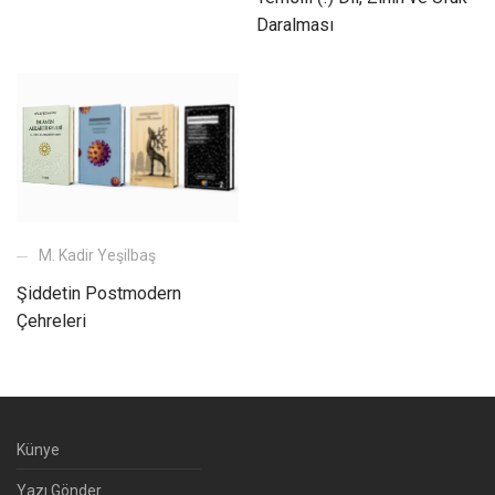
Daralması
M. Kadir Yeşilbaş
Şiddetin Postmodern
Çehreleri
Künye
Yazı Gönder