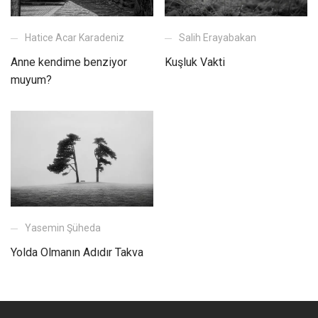
Hatice Acar Karadeniz
Salih Erayabakan
Anne kendime benziyor
Kuşluk Vakti
muyum?
Yasemin Şüheda
Yolda Olmanın Adıdır Takva