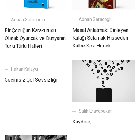
Adnan Saracoglu
Adnan Saracoglu
Masal Anlatmak: Dinleyen
Bir Çocuğun Karakutusu
Kulağı Sulamak Hisseden
Olarak Oyuncak ve Dünyanın
Kalbe Söz Ekmek
Türlü Türlü Halleri
Hakan Kalaycı
Geçimsiz Çöl Sessizliği
Salih Erayabakan
Kaydıraç