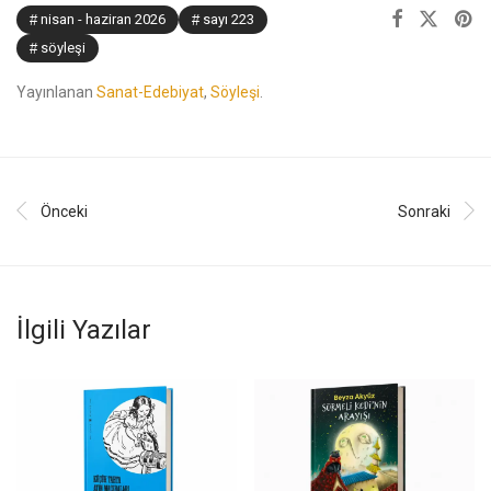
nisan - haziran 2026
sayı 223
söyleşi
Yayınlanan
Sanat-Edebiyat
,
Söyleşi
.
Önceki
Sonraki
İlgili Yazılar