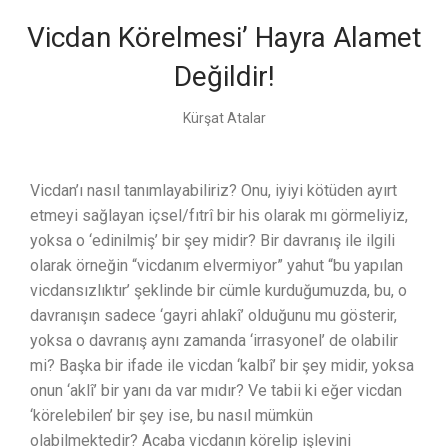
Vicdan Körelmesi’ Hayra Alamet
Değildir!
Kürşat Atalar
Vicdan’ı nasıl tanımlayabiliriz? Onu, iyiyi kötüden ayırt
etmeyi sağlayan içsel/fıtrî bir his olarak mı görmeliyiz,
yoksa o ‘edinilmiş’ bir şey midir? Bir davranış ile ilgili
olarak örneğin “vicdanım elvermiyor” yahut “bu yapılan
vicdansızlıktır’ şeklinde bir cümle kurduğumuzda, bu, o
davranışın sadece ‘gayri ahlakî’ olduğunu mu gösterir,
yoksa o davranış aynı zamanda ‘irrasyonel’ de olabilir
mi? Başka bir ifade ile vicdan ‘kalbî’ bir şey midir, yoksa
onun ‘aklî’ bir yanı da var mıdır? Ve tabii ki eğer vicdan
‘körelebilen’ bir şey ise, bu nasıl mümkün
olabilmektedir? Acaba vicdanın körelip işlevini