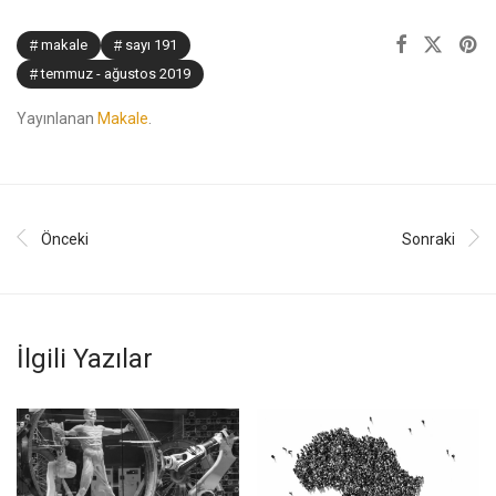
makale
sayı 191
temmuz - ağustos 2019
Yayınlanan
Makale
.
Önceki
Sonraki
İlgili Yazılar