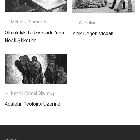
Mahmut Sami Zini
Ali Yalçın
Ölümlülük Tedavisinde Yeni
Yitik Değer: Vicdan
Nesil Şirketler
Namık Kemal Okumuş
Adaletin Teolojisi Üzerine