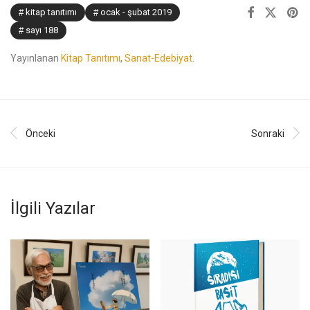
kitap tanıtımı
ocak - şubat 2019
sayı 188
Yayınlanan
Kitap Tanıtımı
,
Sanat-Edebiyat
.
Önceki
Sonraki
İlgili Yazılar