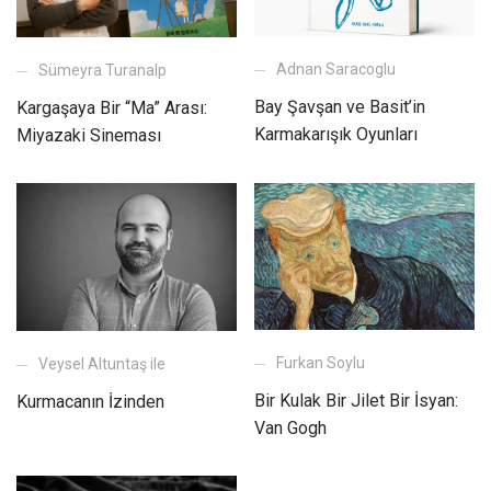
Adnan Saracoglu
Sümeyra Turanalp
Bay Şavşan ve Basit’in
Kargaşaya Bir “Ma” Arası:
Karmakarışık Oyunları
Miyazaki Sineması
Furkan Soylu
Veysel Altuntaş ile
Bir Kulak Bir Jilet Bir İsyan:
Kurmacanın İzinden
Van Gogh