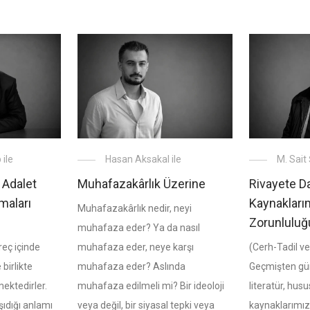
Hasan Aksakal ile
ile
M. Sait
Muhafazakârlık Üzerine
 Adalet
Rivayete Da
maları
Kaynakları
Muhafazakârlık nedir, neyi
Zorunluluğ
muhafaza eder? Ya da nasıl
muhafaza eder, neye karşı
reç içinde
(Cerh-Tadil ve
muhafaza eder? Aslında
 birlikte
Geçmişten gü
muhafaza edilmeli mi? Bir ideoloji
ktedirler.
literatür, hus
veya değil, bir siyasal tepki veya
ıdığı anlamı
kaynaklarımız 