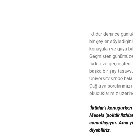
İktidar denince günlü
bir şeyler söylediğini
konuşulan ve güya bil
Geçmişten günümüze nas
türleri ve geçmişten 
başka bir şey tasavv
Universitesi’nde hala
Çağla’ya sorularımızı
okuduklarımız üzerin
‘İktidar’ı konuşurken
Mesela ‘politik iktida
somutlaşıyor. Ama yi
diyebiliriz.