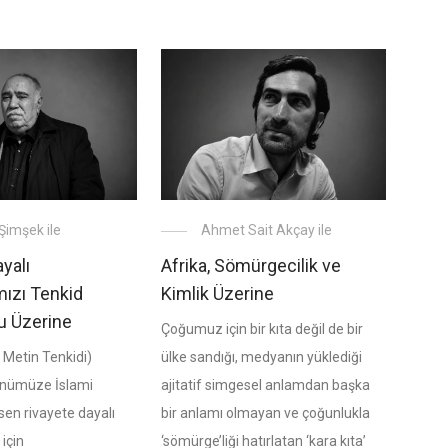
 Şimşek ile
Ahmet Sait Akçay ile
yalı
Afrika, Sömürgecilik ve
mızı Tenkid
Kimlik Üzerine
u Üzerine
Çoğumuz için bir kıta değil de bir
 Metin Tenkidi)
ülke sandığı, medyanın yüklediği
nümüze İslami
ajitatif simgesel anlamdan başka
usen rivayete dayalı
bir anlamı olmayan ve çoğunlukla
için
‘sömürge’liği hatırlatan ‘kara kıta’