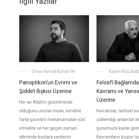
İlgili Yazılar
Kasım Küçükalp 
Ömer Kemal Buhari ile
Felsefî Bağlamda
Panoptikon’un Evrimi ve
Kavramı ve Yansı
Şiddet İlişkisi Üzerine
Üzerine
Her an Allah’ın gözetiminde
Kavramlar, tarihsel sü
olduğunu unutan insan, kendine
yüklendiği anlamlar ile
farklı gözetim mekanizmaları icat
günümüze kadar gelme
etmekte ve her geçen zaman
Kavramların bugün taş
diliminde bunlara yenilerini