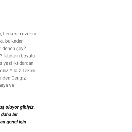
n, herkesin üzerine
ki, bu kadar
ar denen şey?
? İktidarın boyutu,
siyasi iktidardan
ına Yıldız Teknik
rinden Cengiz
maya ve
uş oluyor gibiyiz.
a daha bir
an genel için