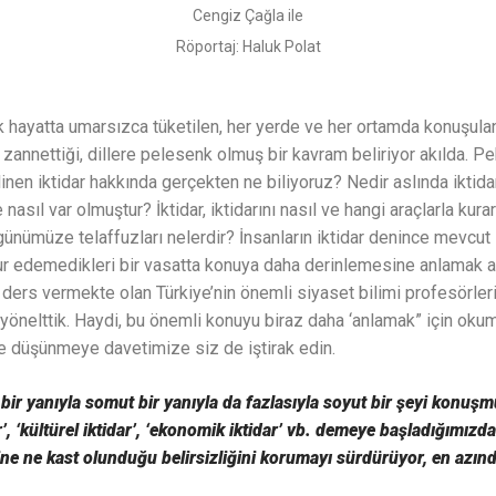
Cengiz Çağla ile
Röportaj:
Haluk Polat
k hayatta umarsızca tüketilen, her yerde ve her ortamda konuşula
 zannettiği, dillere pelesenk olmuş bir kavram beliriyor akılda. Pe
inen iktidar hakkında gerçekten ne biliyoruz? Nedir aslında iktid
ıl var olmuştur? İktidar, iktidarını nasıl ve hangi araçlarla kurar
günümüze telaffuzları nelerdir? İnsanların iktidar denince mevcut 
ur edemedikleri bir vasatta konuya daha derinlemesine anlamak ad
 ders vermekte olan Türkiye’nin önemli siyaset bilimi profesörle
 yönelttik. Haydi, bu önemli konuyu biraz daha ‘anlamak” için oku
e düşünmeye davetimize siz de iştirak edin.
 bir yanıyla somut bir yanıyla da fazlasıyla soyut bir şeyi konuşm
r’, ‘kültürel iktidar’, ‘ekonomik iktidar’ vb. demeye başladığımızd
ne ne kast olunduğu belirsizliğini korumayı sürdürüyor, en azınd