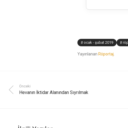
ocak - şubat 2019
röp
Yayınlanan
Röportaj
.
Önceki
Hevanın İktidar Alanından Sıyrılmak