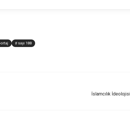
ortaj
sayı 188
İslamcılık İdeoloji