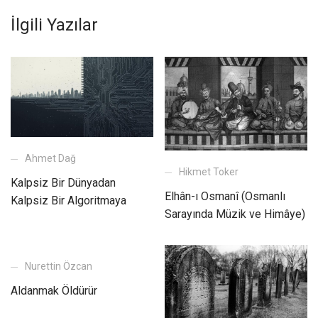
İlgili Yazılar
Ahmet Dağ
Hikmet Toker
Kalpsiz Bir Dünyadan
Elhân-ı Osmanî (Osmanlı
Kalpsiz Bir Algoritmaya
Sarayında Müzik ve Himâye)
Nurettin Özcan
Aldanmak Öldürür