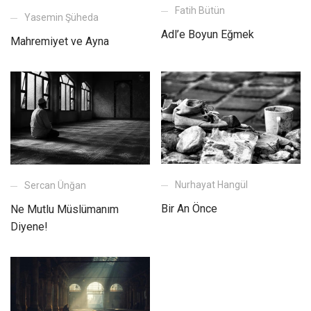
Fatih Bütün
Yasemin Şüheda
Adl’e Boyun Eğmek
Mahremiyet ve Ayna
Nurhayat Hangül
Sercan Ünğan
Bir An Önce
Ne Mutlu Müslümanım
Diyene!