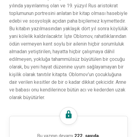
yılında yayınlanmış olan ve 19. yüzyıl Rus aristokrat
toplumunun portresini anlatan bir kitap olması hasebiyle
edebi ve sosyolojik açıdan paha biçilemez kıymettedir.
Bu kitabın yazılmasından yaklaşık dört yıl sonra köylülük
yani kölelik kaldırılacaktır. İşte Oblomov, rahatlıklarından
ödün vermeyen kent soylu bir ailenin hiçbir sorumluluk
almadan yetiştirilen, hayatta hiçbir çalışmaya dâhil
edilmeyen, yokluğa tahammülsüz büyütülen bir çocuğu
olarak, bu yeni hayat düzenine uyum sağlayamayan bir
kişilik olarak tanıtılır kitapta. Oblomov’un çocukluğuna
dair verilen kesitler de bir o kadar dikkat çekicidir. Anne
ve babası onu kendilerince bütün acı ve kederden uzak
olarak büyütürler.
Bu yazının devamı
222. sayıda.