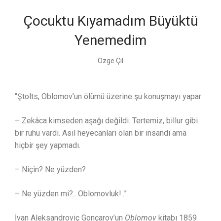
Çocuktu Kıyamadım Büyüktü
Yenemedim
Özge Çil
“Ştolts, Oblomov’un ölümü üzerine şu konuşmayı yapar:
– Zekâca kimseden aşağı değildi. Tertemiz, billur gibi
bir ruhu vardı. Asil heyecanları olan bir insandı ama
hiçbir şey yapmadı.
– Niçin? Ne yüzden?
– Ne yüzden mi?.. Oblomovluk!..”
İvan Aleksandroviç Gonçarov’un
Oblomov
kitabı 1859