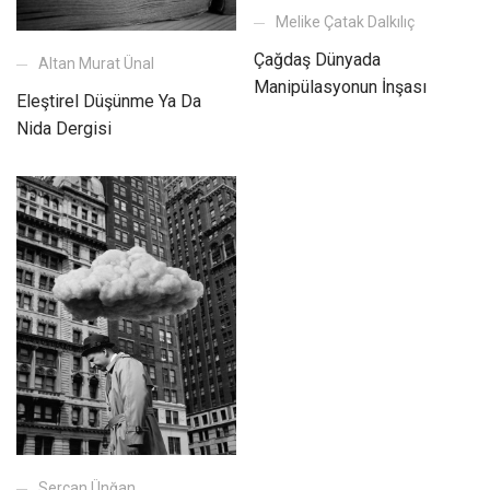
Melike Çatak Dalkılıç
Çağdaş Dünyada
Altan Murat Ünal
Manipülasyonun İnşası
Eleştirel Düşünme Ya Da
Nida Dergisi
Sercan Ünğan