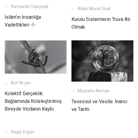
Ramazan Yazçiçek
Altan Murat Ünal
İslâm’ın İnsanlığa
Kurulu Sistemlerin Truva Atı
Vadettikleri -I-
Olmak
Arif Arcan
Mustafa Akman
Kolektif Gerçeklik
Bağlamında Köleleştirilmiş
Tevessül ve Vesîle: İnancı
Bireyde Vicdanın Kaybı
ve Tarihi
Ragıp Ergün