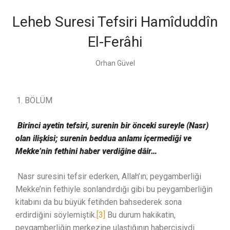
Leheb Suresi Tefsiri Hamîduddîn
El-Ferâhi
Orhan Güvel
BÖLÜM
Birinci ayetin tefsiri, surenin bir önceki sureyle (Nasr)
olan ilişkisi; surenin beddua anlamı içermediği ve
Mekke’nin fethini haber verdiğine dâir…
Nasr suresini tefsir ederken, Allah’ın; peygamberliği
Mekke’nin fethiyle sonlandırdığı gibi bu peygamberliğin
kitabını da bu büyük fetihden bahsederek sona
erdirdiğini söylemiştik.
[3]
Bu durum hakikatin,
peygamberliğin merkezine ulaştığının habercisiydi.