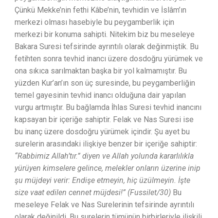
Çünkü Mekke’nin fethi Kâbe’nin, tevhidin ve İslâm’ın
merkezi olması hasebiyle bu peygamberlik için
merkezi bir konuma sahipti. Nitekim biz bu meseleye
Bakara Suresi tefsirinde ayrıntılı olarak değinmiştik. Bu
fetihten sonra tevhid inancı üzere dosdoğru yürümek ve
ona sıkıca sarılmaktan başka bir yol kalmamıştır. Bu
yüzden Kur’an’ın son üç suresinde, bu peygamberliğin
temel gayesinin tevhid inancı olduğuna dair yapılan
vurgu artmıştır. Bu bağlamda İhlas Suresi tevhid inancını
kapsayan bir içeriğe sahiptir. Felak ve Nas Suresi ise
bu inanç üzere dosdoğru yürümek içindir. Şu ayet bu
surelerin arasındaki ilişkiye benzer bir içeriğe sahiptir:
“Rabbimiz Allah’tır.” diyen ve Allah yolunda kararlılıkla
yürüyen kimselere gelince, melekler onların üzerine inip
şu müjdeyi verir: Endişe etmeyin, hiç üzülmeyin. İşte
size vaat edilen cennet müjdesi!” (Fussilet/30)
Bu
meseleye Felak ve Nas Surelerinin tefsirinde ayrıntılı
olarak değinildi. Bu surelerin tümünün birbirleriyle ilişkili