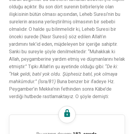
olduğu açıktır. Bu son dört surenin birbirleriyle olan
ilişkisinin bütün olması açısından, Leheb Suresi’nin bu
surelerin arasına yerleştirilmiş olmasının bir sebebi
olmalıdır. O halde şu bilinmelidir ki, Leheb Suresi bir
önceki surede (Nasr Suresi) söz edilen Allah’ın
yardımını tek’id eden, müjdeleyen bir içeriğe sahiptir.
Sanki bu sureyle şöyle denilmektedir: “Muhakkak ki
Allah, peygamberine yardım etmiş ve düşmanlarını helak
etmiştir.” Tıpkı Allah’ın şu ayetinde olduğu gibi: “
De ki:
“Hak geldi, batıl yok oldu. Şüphesiz batıl, yok olmaya
mahkûmdur.” (İsra/81)
Buna benzer bir ifadeye Hz.
Peygamber’in Mekke’nin fethinden sonra Kâbe’de
verdiği hutbede rastlamaktayız. O şöyle demişti: