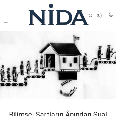
0
Bilimsel Şartların Ânından Sual