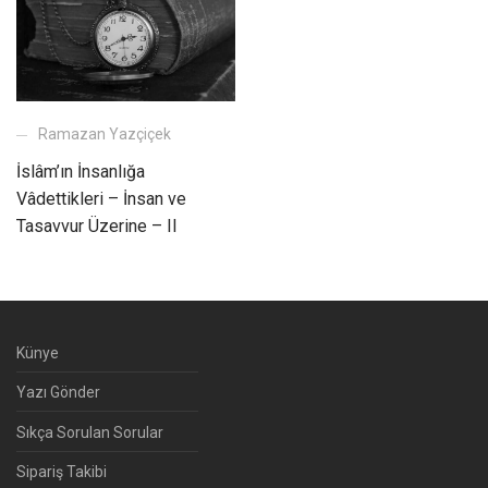
Ramazan Yazçiçek
İslâm’ın İnsanlığa
Vâdettikleri – İnsan ve
Tasavvur Üzerine – II
Künye
Yazı Gönder
Sıkça Sorulan Sorular
Sipariş Takibi