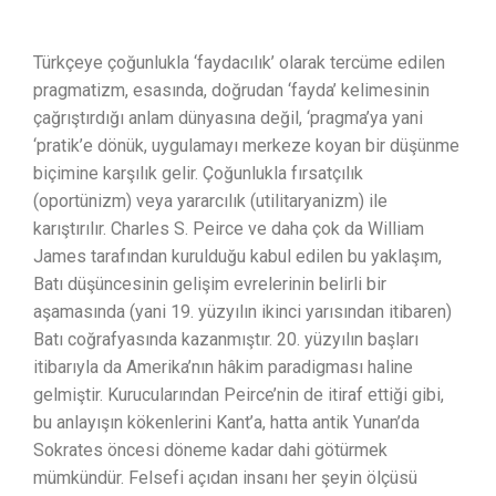
Türkçeye çoğunlukla ‘faydacılık’ olarak tercüme edilen
pragmatizm, esasında, doğrudan ‘fayda’ kelimesinin
çağrıştırdığı anlam dünyasına değil, ‘pragma’ya yani
‘pratik’e dönük, uygulamayı merkeze koyan bir düşünme
biçimine karşılık gelir. Çoğunlukla fırsatçılık
(oportünizm) veya yararcılık (utilitaryanizm) ile
karıştırılır. Charles S. Peirce ve daha çok da William
James tarafından kurulduğu kabul edilen bu yaklaşım,
Batı düşüncesinin gelişim evrelerinin belirli bir
aşamasında (yani 19. yüzyılın ikinci yarısından itibaren)
Batı coğrafyasında kazanmıştır. 20. yüzyılın başları
itibarıyla da Amerika’nın hâkim paradigması haline
gelmiştir. Kurucularından Peirce’nin de itiraf ettiği gibi,
bu anlayışın kökenlerini Kant’a, hatta antik Yunan’da
Sokrates öncesi döneme kadar dahi götürmek
mümkündür. Felsefi açıdan insanı her şeyin ölçüsü