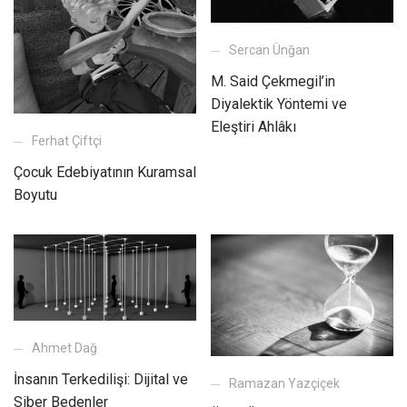
Sercan Ünğan
M. Said Çekmegil’in
Diyalektik Yöntemi ve
Eleştiri Ahlâkı
Ferhat Çiftçi
Çocuk Edebiyatının Kuramsal
Boyutu
Ahmet Dağ
İnsanın Terkedilişi: Dijital ve
Ramazan Yazçiçek
Siber Bedenler