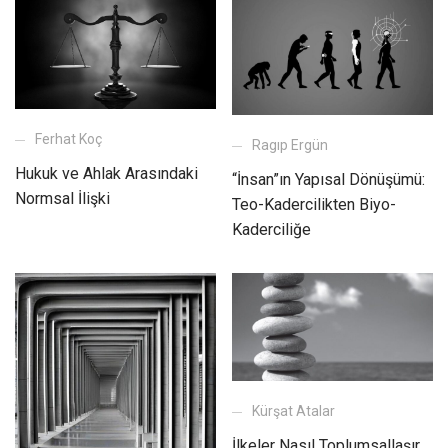
Ferhat Koç
Ragıp Ergün
Hukuk ve Ahlak Arasındaki
“İnsan”ın Yapısal Dönüşümü:
Normsal İlişki
Teo-Kadercilikten Biyo-
Kaderciliğe
Kürşat Atalar
İlkeler Nasıl Toplumsallaşır