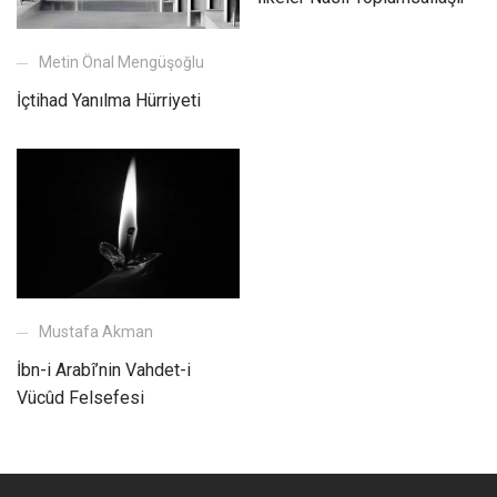
Metin Önal Mengüşoğlu
İçtihad Yanılma Hürriyeti
Mustafa Akman
İbn-i Arabî’nin Vahdet-i
Vücûd Felsefesi