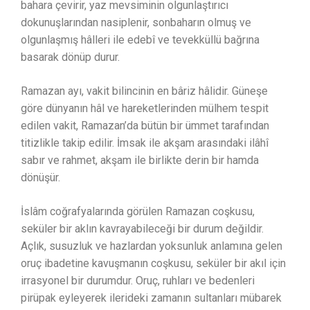
bahara çevirir, yaz mevsiminin olgunlaştırıcı
dokunuşlarından nasiplenir, sonbaharın olmuş ve
olgunlaşmış hâlleri ile edebî ve tevekküllü bağrına
basarak dönüp durur.
Ramazan ayı, vakit bilincinin en bâriz hâlidir. Güneşe
göre dünyanın hâl ve hareketlerinden mülhem tespit
edilen vakit, Ramazan’da bütün bir ümmet tarafından
titizlikle takip edilir. İmsak ile akşam arasındaki ilâhî
sabır ve rahmet, akşam ile birlikte derin bir hamda
dönüşür.
İslâm coğrafyalarında görülen Ramazan coşkusu,
seküler bir aklın kavrayabileceği bir durum değildir.
Açlık, susuzluk ve hazlardan yoksunluk anlamına gelen
oruç ibadetine kavuşmanın coşkusu, seküler bir akıl için
irrasyonel bir durumdur. Oruç, ruhları ve bedenleri
pirüpak eyleyerek ilerideki zamanın sultanları mübarek