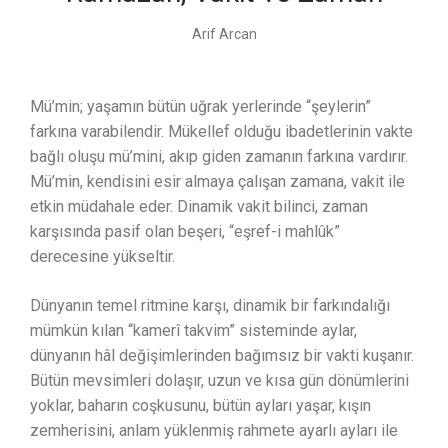
Arif Arcan
Mü’min; yaşamın bütün uğrak yerlerinde “şeylerin”
farkına varabilendir. Mükellef olduğu ibadetlerinin vakte
bağlı oluşu mü’mini, akıp giden zamanın farkına vardırır.
Mü’min, kendisini esir almaya çalışan zamana, vakit ile
etkin müdahale eder. Dinamik vakit bilinci, zaman
karşısında pasif olan beşeri, “eşref-i mahlûk”
derecesine yükseltir.
Dünyanın temel ritmine karşı, dinamik bir farkındalığı
mümkün kılan “kamerî takvim” sisteminde aylar,
dünyanın hâl değişimlerinden bağımsız bir vakti kuşanır.
Bütün mevsimleri dolaşır, uzun ve kısa gün dönümlerini
yoklar, baharın coşkusunu, bütün ayları yaşar, kışın
zemherisini, anlam yüklenmiş rahmete ayarlı ayları ile