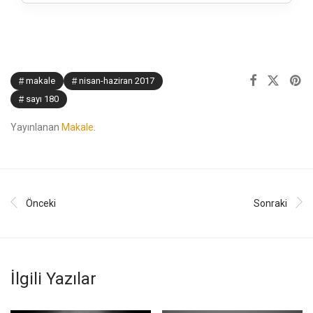
makale
nisan-haziran 2017
sayı 180
Yayınlanan
Makale
.
Önceki
Sonraki
İlgili Yazılar