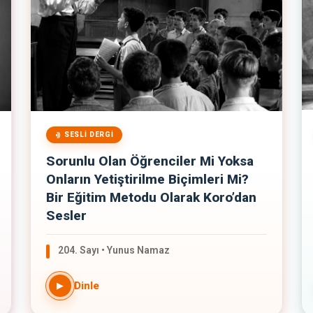
SESLI DERGI
Sorunlu Olan Öğrenciler Mi Yoksa
Onların Yetiştirilme Biçimleri Mi?
Bir Eğitim Metodu Olarak Koro’dan
Sesler
204. Sayı • Yunus Namaz
Dinle
▶