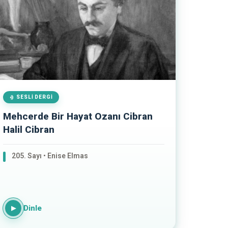
SESLI DERGI
Mehcerde Bir Hayat Ozanı Cibran
Halil Cibran
205. Sayı • Enise Elmas
Dinle
▶