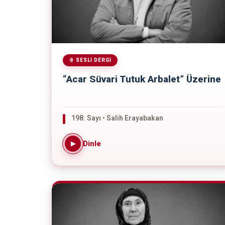
SESLI DERGI
“Acar Süvari Tutuk Arbalet” Üzerine
198. Sayı • Salih Erayabakan
Dinle
▶