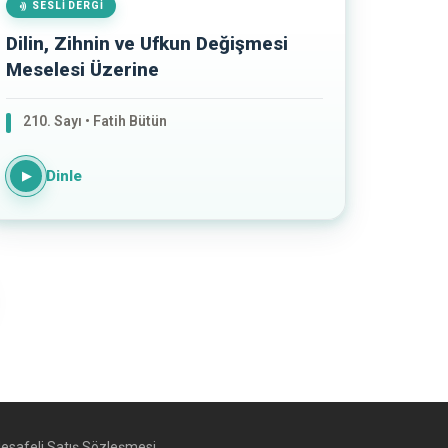
SESLI DERGI
Dilin, Zihnin ve Ufkun Değişmesi
Meselesi Üzerine
210. Sayı • Fatih Bütün
Dinle
▶
esafeli Satış Sözleşmesi