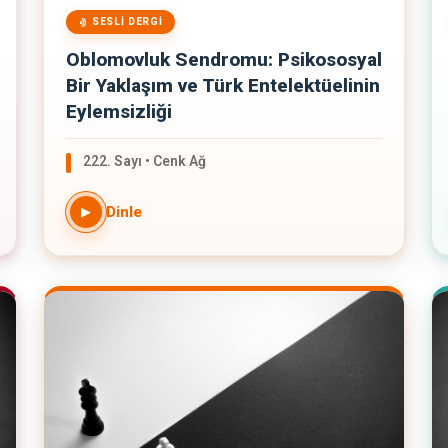
SESLI DERGI
Oblomovluk Sendromu: Psikososyal
Bir Yaklaşım ve Türk Entelektüelinin
Eylemsizliği
222. Sayı • Cenk Ağ
Dinle
▶