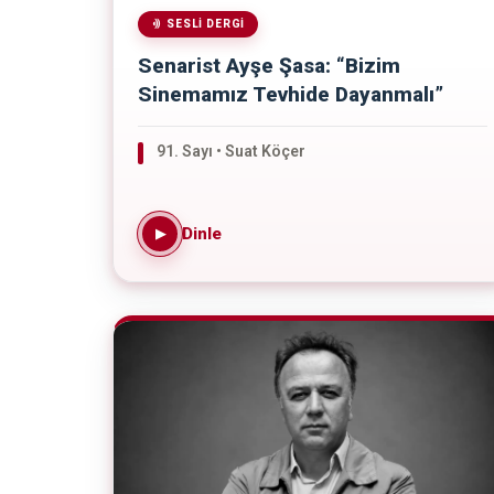
SESLI DERGI
Senarist Ayşe Şasa: “Bizim
Sinemamız Tevhide Dayanmalı”
91. Sayı • Suat Köçer
Dinle
▶