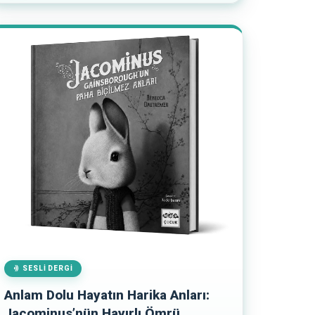
SESLI DERGI
Anlam Dolu Hayatın Harika Anları:
Jacominus’nün Hayırlı Ömrü