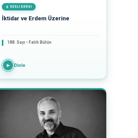
SESLI DERGI
İktidar ve Erdem Üzerine
188. Sayı • Fatih Bütün
Dinle
▶