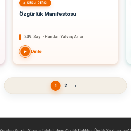
SESLI DERGI
Özgürlük Manifestosu
209. Sayı • Handan Yalvaç Arıcı
Dinle
▶
1
2
›
Sorulan Sorular
Sipariş Takibi
İletişim
Gizlilik Politikası
Üyelik Sözleşmesi
M