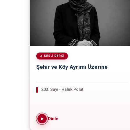
SESLI DERGI
Şehir ve Köy Ayrımı Üzerine
203. Sayı • Haluk Polat
Dinle
▶