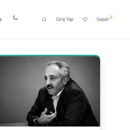
0
Giriş Yap
Sepet
k