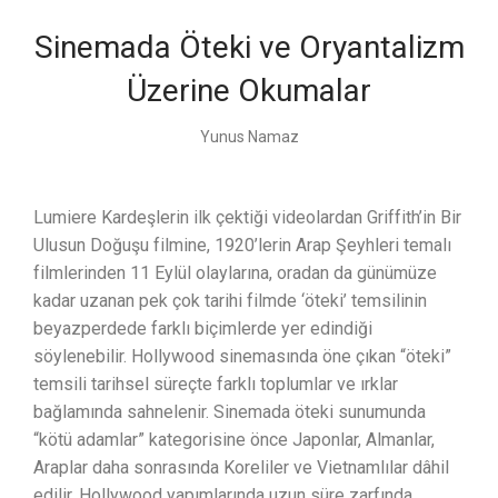
Sinemada Öteki ve Oryantalizm
Üzerine Okumalar
Yunus Namaz
Lumiere Kardeşlerin ilk çektiği videolardan Griffith’in Bir
Ulusun Doğuşu filmine, 1920’lerin Arap Şeyhleri temalı
filmlerinden 11 Eylül olaylarına, oradan da günümüze
kadar uzanan pek çok tarihi filmde ‘öteki’ temsilinin
beyazperdede farklı biçimlerde yer edindiği
söylenebilir. Hollywood sinemasında öne çıkan “öteki”
temsili tarihsel süreçte farklı toplumlar ve ırklar
bağlamında sahnelenir. Sinemada öteki sunumunda
“kötü adamlar” kategorisine önce Japonlar, Almanlar,
Araplar daha sonrasında Koreliler ve Vietnamlılar dâhil
edilir. Hollywood yapımlarında uzun süre zarfında