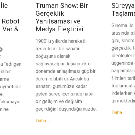
İle
Truman Show: Bir
Süreyya
Gerçeklik
Taşlam
: Robot
Yanılsaması ve
Sinema ile 
 Var &
Medya Eleştirisi
arasında sı
gibi, sinem
1900’lü yıllarda hareketli
gerçeklik, 
resimlerin, bir sanatın
ğı
ideolojileri
doğuşuna olanak
,
üçgeninde 
sağlayacağını düşünmek o
nu “edilgen
bağlantılar
dönemde anlaşılması güç bir
in bir
filmleri tar
durum olabilirdi. Ancak bu
ürme
toplumsal 
sanatın, günümüze kadar
ıymetlidir.
irdelerken
gelen süreç içerisinde nasıl
de
girmektedir
bir gelişim ve değişim
n “okumaya
geçirdiğini düşündüğümüzde,
mine
Daha
Daha