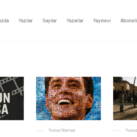
ızda
Yazılar
Sayılar
Yazarlar
Yayınevi
Aboneli
Yunus Namaz
Yunu