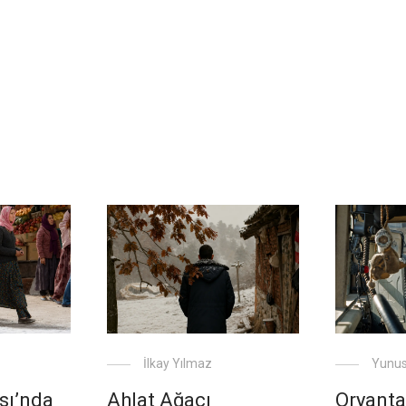
İlkay Yılmaz
Yunu
sı’nda
Ahlat Ağacı
Oryanta