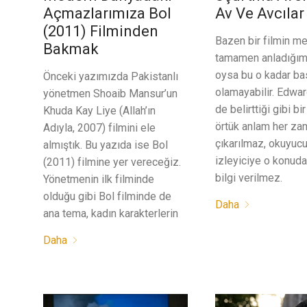
Açmazlarımıza Bol
Av Ve Avcılar
(2011) Filminden
Bazen bir filmin me
Bakmak
tamamen anladığımı
oysa bu o kadar ba
Önceki yazımızda Pakistanlı
olamayabilir. Edwar
yönetmen Shoaib Mansur’un
de belirttiği gibi b
Khuda Kay Liye (Allah’ın
örtük anlam her za
Adıyla, 2007) filmini ele
çıkarılmaz, okuyuc
almıştık. Bu yazıda ise Bol
izleyiciye o konuda
(2011) filmine yer vereceğiz.
bilgi verilmez.
Yönetmenin ilk filminde
olduğu gibi Bol filminde de
Daha
ana tema, kadın karakterlerin
Daha