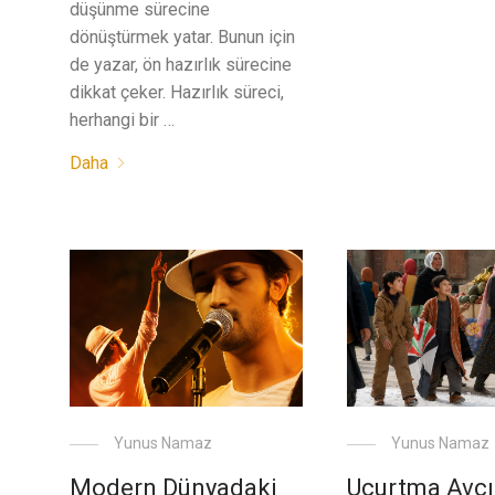
düşünme sürecine
dönüştürmek yatar. Bunun için
de yazar, ön hazırlık sürecine
dikkat çeker. Hazırlık süreci,
herhangi bir …
Daha
Yunus Namaz
Yunus Namaz
Modern Dünyadaki
Uçurtma Avcı