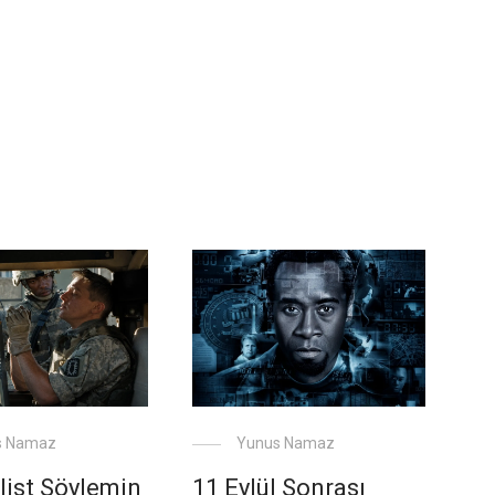
s Namaz
Yunus Namaz
list Söylemin
11 Eylül Sonrası