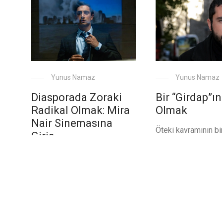
Yunus Namaz
Yunus Namaz
Diasporada Zoraki
Bir “Girdap”ın
Radikal Olmak: Mira
Olmak
Nair Sinemasına
Öteki kavramının bi
Giriş
içine aldığı, farklı 
karşılık bulduğu v
Şimdiye kadar 11 Eylül
filmlerinde de çoğu
sonrası (Post 9/11) ile
‘biz/ben’ ve ‘öteki/
sinema filmleri arasındaki
karşıtlığında yer b
bağa vurgu yapan filmleri
şimdiye değin yapt
değerlendirdiğimiz yazılarda,
okumalarda idrak et
bu konuda yeterince çalışma