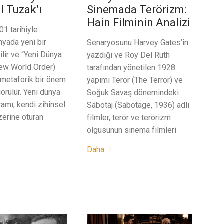
l Tuzak’ı
Sinemada Terörizm:
Hain Filminin Analizi
01 tarihiyle
nyada yeni bir
Senaryosunu Harvey Gates’in
lir ve “Yeni Dünya
yazdığı ve Roy Del Ruth
ew World Order)
tarafından yönetilen 1928
 metaforik bir önem
yapımı Terör (The Terror) ve
örülür. Yeni dünya
Soğuk Savaş dönemindeki
amı, kendi zihinsel
Sabotaj (Sabotage, 1936) adlı
zerine oturan
filmler, terör ve terörizm
olgusunun sinema filmleri
Daha