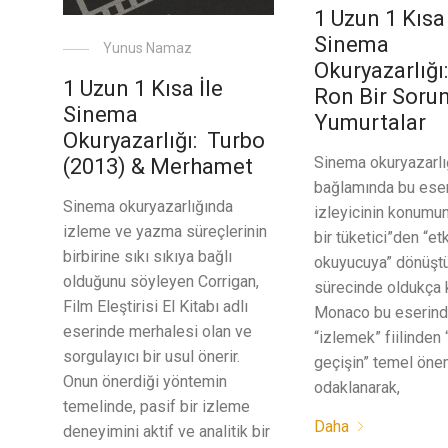
1 Uzun 1 Kısa 
Sinema
Yunus Namaz
Okuryazarlığı
1 Uzun 1 Kısa İle
Ron Bir Sorun
Sinema
Yumurtalar
Okuryazarlığı: Turbo
Sinema okuryazarlı
(2013) & Merhamet
bağlamında bu eser
Sinema okuryazarlığında
izleyicinin konumu
izleme ve yazma süreçlerinin
bir tüketici”den “etk
birbirine sıkı sıkıya bağlı
okuyucuya” dönüşt
olduğunu söyleyen Corrigan,
sürecinde oldukça k
Film Eleştirisi El Kitabı adlı
Monaco bu eserin
eserinde merhalesi olan ve
“izlemek” fiilinde
sorgulayıcı bir usul önerir.
geçişin” temel öne
Onun önerdiği yöntemin
odaklanarak,
temelinde, pasif bir izleme
Daha
deneyimini aktif ve analitik bir