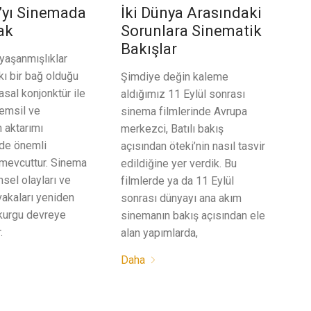
’yı Sinemada
İki Dünya Arasındaki
ak
Sorunlara Sinematik
Bakışlar
yaşanmışlıklar
kı bir bağ olduğu
Şimdiye değin kaleme
asal konjonktür ile
aldığımız 11 Eylül sonrası
temsil ve
sinema filmlerinde Avrupa
n aktarımı
merkezci, Batılı bakış
de önemli
açısından öteki’nin nasıl tasvir
 mevcuttur. Sinema
edildiğine yer verdik. Bu
ihsel olayları ve
filmlerde ya da 11 Eylül
vakaları yeniden
sonrası dünyayı ana akım
 kurgu devreye
sinemanın bakış açısından ele
.
alan yapımlarda,
Daha