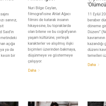
‘Ölümcü
Nuri Bilge Ceylan,
filmografisine Ahlat Ağacı
sajını
11 Eylül 20
filmini de katarak insanın
zı sanırız,
beraber dü
hikayesine, bu topraklarda
sit
döneme giri
olan bitene ve bu coğrafyanın
d Said’in
Düzeni” (N
yaşam kültürüne; yerleşik
ir metindeki
kavramının
karakterler ve alışılmış ilişki
man açığa
kazandığı g
biçimleri üzerinden bakmaya,
uya ya da
düzeni kavr
düşünmeye ve göstermeye
 kesin bir
temelleri ü
çalışıyor.
Daha
Daha