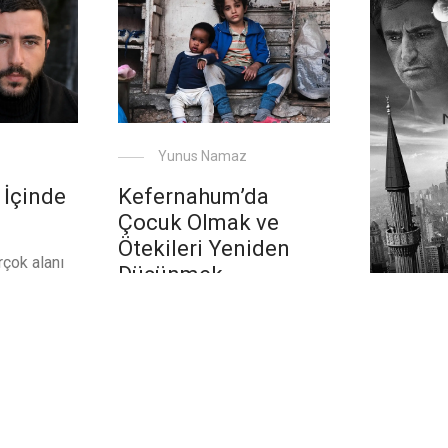
Yunus Namaz
 İçinde
Kefernahum’da
Çocuk Olmak ve
Ötekileri Yeniden
rçok alanı
Düşünmek
disiplinlerde
e sinema
11 Eylül sonrası İslam
Yunu
nlukla
coğrafyalarında öteki
başkası’
mefhumunu anlatan birçok
New Yor
ulduğunu
ülke sineması ve bu ülkelerde
Minare’
ığımız
yaşayan yönetmenlerin
Ilımlı-R
tik.
ürettiği filmlerden şimdiye
Sesleri