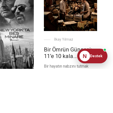
İlkay Yılmaz
Bir Ömrün Güncesi:
N
11’e 10 kala…
Destek
Bir hayatın nabzını tutmak
çoğu zaman biyografilerle
karşımıza çıkar. Hatıratlar,
s Namaz
günlükler insanın bütün bir
ömür içerisinde belleğine
k’ta Beş
kaydettiği kendince önemli
de Yükselen
anları bir başkasına anlatmanın
adikal İslam
yolu olmuştur. Zaman