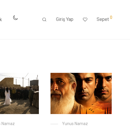
0
Giriş Yap
Sepet
k
s Namaz
Yunus Namaz