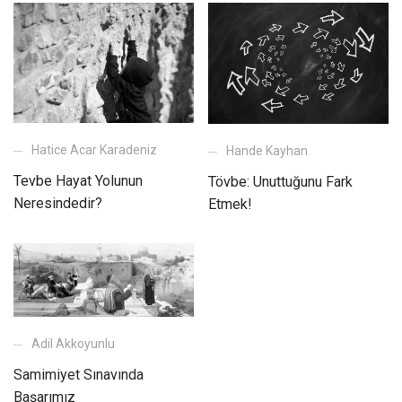
Hatice Acar Karadeniz
Hande Kayhan
Tevbe Hayat Yolunun
Tövbe: Unuttuğunu Fark
Neresindedir?
Etmek!
Adil Akkoyunlu
Samimiyet Sınavında
Başarımız