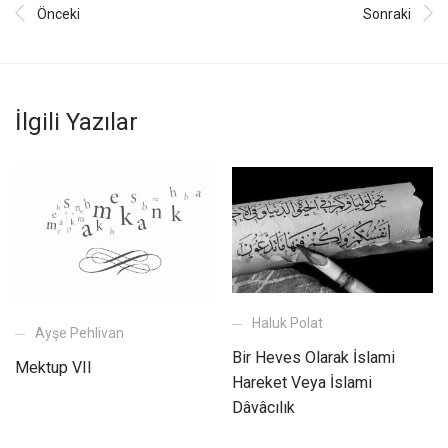
Önceki
Sonraki
İlgili Yazılar
Haluk Polat
Ayşe Pehlivan
Bir Heves Olarak İslami
Mektup VII
Hareket Veya İslami
Dâvâcılık