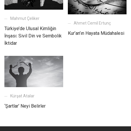
Mahmut Çeliker
Ahmet Cemil Ertunç
Türkiye’de Ulusal Kimliğin
Kur’an’ın Hayata Müdahalesi
İnşası: Sivil Din ve Sembolik
İktidar
Kürşat Atalar
‘Şartlar’ Neyi Belirler