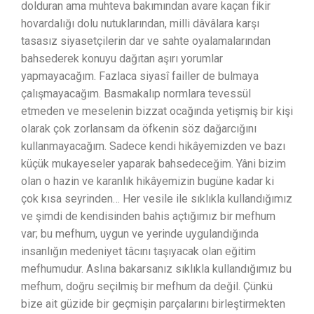
dolduran ama muhteva bakımından avare kaçan fikir
hovardalığı dolu nutuklarından, milli dâvâlara karşı
tasasız siyasetçilerin dar ve sahte oyalamalarından
bahsederek konuyu dağıtan aşırı yorumlar
yapmayacağım. Fazlaca siyasî failler de bulmaya
çalışmayacağım. Basmakalıp normlara tevessül
etmeden ve meselenin bizzat ocağında yetişmiş bir kişi
olarak çok zorlansam da öfkenin söz dağarcığını
kullanmayacağım. Sadece kendi hikâyemizden ve bazı
küçük mukayeseler yaparak bahsedeceğim. Yâni bizim
olan o hazin ve karanlık hikâyemizin bugüne kadar ki
çok kısa seyrinden… Her vesile ile sıklıkla kullandığımız
ve şimdi de kendisinden bahis açtığımız bir mefhum
var; bu mefhum, uygun ve yerinde uygulandığında
insanlığın medeniyet tâcını taşıyacak olan eğitim
mefhumudur. Aslına bakarsanız sıklıkla kullandığımız bu
mefhum, doğru seçilmiş bir mefhum da değil. Çünkü
bize ait güzide bir geçmişin parçalarını birleştirmekten