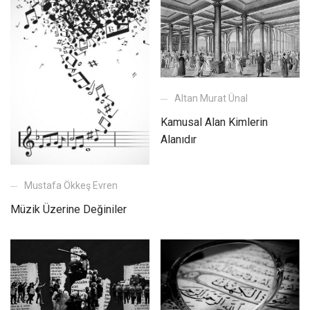
Altan Murat Ünal
Kamusal Alan Kimlerin
Alanıdır
Mustafa Ökkeş Evren
Müzik Üzerine Değiniler