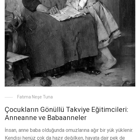
Fatıma Neşe Tuna
Çocukların Gönüllü Takviye Eğitimcileri:
Anneanne ve Babaanneler
İnsan, anne baba olduğunda omuzlarına ağır bir yük yüklenir.
Kendisi henüz çok da hazır değilken, hayata dair pek de