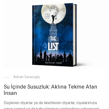
Adnan Saracoglu
Su İçinde Susuzluk: Aklına Tekme Atan
İnsan
Düşlenen diyarlar ya da lanetlenen diyarlar; rüyalarımıza
sinen cennet ya da kabuslarımızı yönlendiren cehennem!