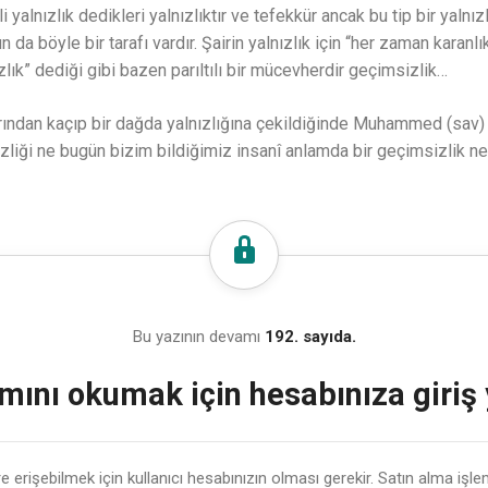
teli yalnızlık dedikleri yalnızlıktır ve tefekkür ancak bu tip bir yalnız
da böyle bir tarafı vardır. Şairin yalnızlık için “her zaman karanlık
zlık” dediği gibi bazen parıltılı bir mücevherdir geçimsizlik…
arından kaçıp bir dağda yalnızlığına çekildiğinde Muhammed (sav)
liği ne bugün bizim bildiğimiz insanî anlamda bir geçimsizlik ne
Bu yazının devamı
192. sayıda.
ını okumak için hesabınıza giriş
lere erişebilmek için kullanıcı hesabınızın olması gerekir. Satın alma işl