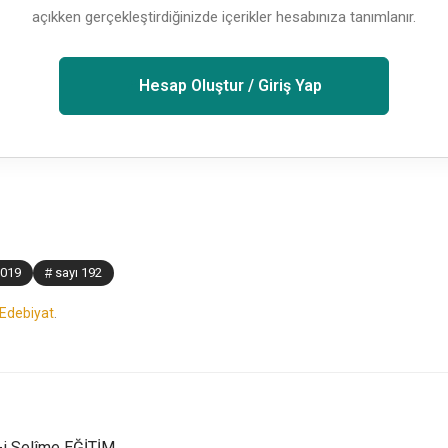
açıkken gerçekleştirdiğinizde içerikler hesabınıza tanımlanır.
Hesap Oluştur / Giriş Yap
2019
sayı 192
Edebiyat
.
k-i Selîme EĞİTİM