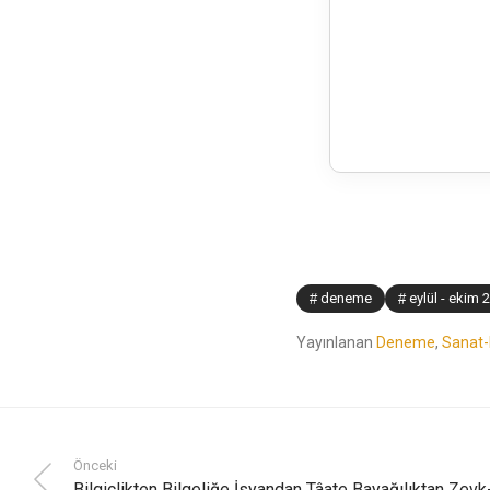
deneme
eylül - ekim 
Yayınlanan
Deneme
,
Sanat-
Önceki
Bilgiçlikten Bilgeliğe İsyandan Tâate Bayağılıktan Zev