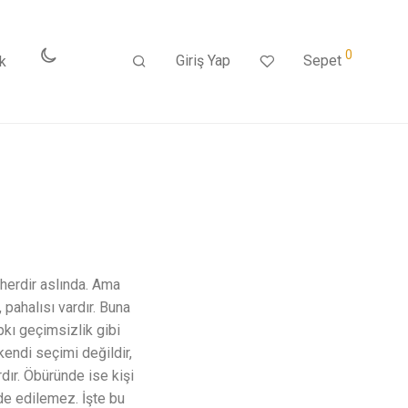
0
Giriş Yap
Sepet
k
herdir aslında. Ama
pahalısı vardır. Buna
pkı geçimsizlik gibi
 kendi seçimi değildir,
rdır. Öbüründe ise kişi
ade edilemez. İşte bu