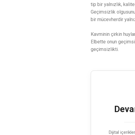
tip bir yalnızlık, kali
Geçimsizlik olgusunun 
bir mücevherdir yalnı
Kavminin çirkin huyl
Elbette onun geçimsiz
geçimsizlikti.
Devam
Dijital içerik