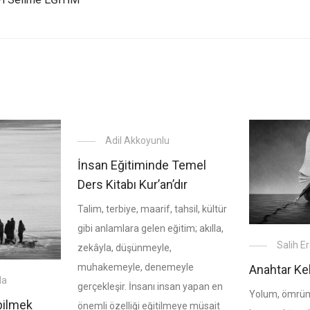
Adil Akkoyunlu
İnsan Eğitiminde Temel
Ders Kitabı Kur’an’dır
Talim, terbiye, maarif, tahsil, kültür
gibi anlamlara gelen eğitim; akılla,
Salih 
zekâyla, düşünmeyle,
muhakemeyle, denemeyle
Anahtar Ke
da
gerçekleşir. İnsanı insan yapan en
Yolum, ömrüm
bilmek
önemli özelliği eğitilmeye müsait