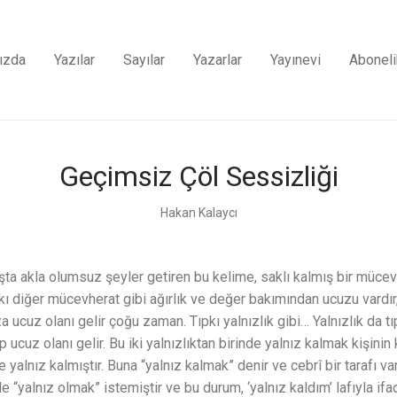
ızda
Yazılar
Sayılar
Yazarlar
Yayınevi
Aboneli
Geçimsiz Çöl Sessizliği
Hakan Kalaycı
şta akla olumsuz şeyler getiren bu kelime, saklı kalmış bir mücev
ı diğer mücevherat gibi ağırlık ve değer bakımından ucuzu vardır, 
 ucuz olanı gelir çoğu zaman. Tıpkı yalnızlık gibi… Yalnızlık da tı
ep ucuz olanı gelir. Bu iki yalnızlıktan birinde yalnız kalmak kişinin
yalnız kalmıştır. Buna “yalnız kalmak” denir ve cebrî bir tarafı va
e “yalnız olmak” istemiştir ve bu durum, ‘yalnız kaldım’ lafıyla if