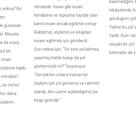
basmadığım; k
olmasıdır. İnsan gibi insan,
rp yokuş? Bir
hikâyelerde, b
kendisine ve topluma faydalı olan
den
gördüğüm çöll
kâmil insan ancak eğitimle yetişir.
lık gününde
Yalnız bu çöl 
Rabbimiz, elçilerini ve kitapları
ır. Mesela
farklı. Kum ta
insanı eğitmek için gönderdi:
ya da evsiz,
oluşan bir çöl
Son nebisi için: “Ve seni yol bilmez,
sız bir
kelimeler de ye
şaşırmış halde bulup da yol
 iman
göstermedi mi?” buyuruyor.
irbirine hakkı
“Gerçekten onlara inanan bir
etmektir”.
toplum için yol gösterici ve rahmet
, bir nefes
olarak, ilim üzere açıkladığımız bir
fes daha
kitap getirdik.”
uçlarını …