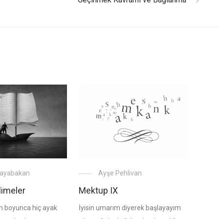
Erayabakan
Ayşe Pehlivan
limeler
Mektup IX
 boyunca hiç ayak
İyisin umarım diyerek başlayayım