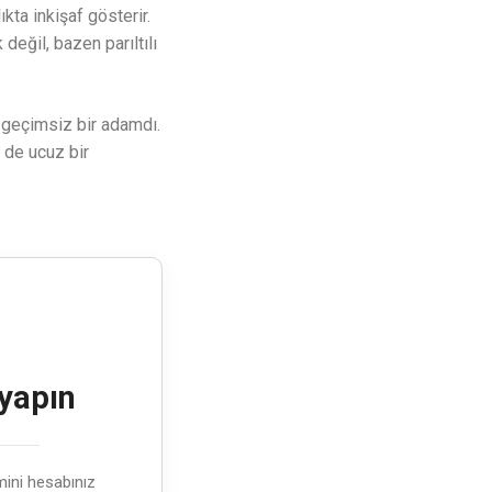
lıkta inkişaf gösterir.
 değil, bazen parıltılı
 geçimsiz bir adamdı.
 de ucuz bir
 yapın
emini hesabınız