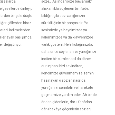
ıssalarda,
söze… Aslında “söze başlamak”
elgesellerde dinleyip
alışkanlıkla söylenen bir ifade,
erden bir çöle düştü.
bildiğin gibi söz varlığımızın
diğer çöllerden biraz
sürekliliğinin bir parçasıdır. Ya
neleri, kelimelerden
sesimizde ya beynimizde ya
. Her ayak basışımda
kalemimizde ya da klavyemizde
r değiştiriyor.
varlık gösterir. Hele kulağımızda,
daha önce söylenen ve yüreğimizi
inciten bir cümle nasıl da döner
durur; hani bizi sevindiren,
kendimize güvenmemize zemin
hazırlayan o sözler, nasıl da
yüreğimizi serinletir ve harekete
geçmemize yardım eder. Ah bir de
önden gidenlerin, dâr-ı fenâdan
dâr-ı bekâya göçenlerin sözleri,