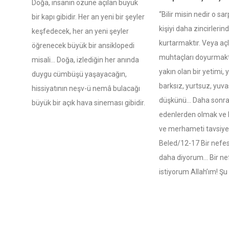
Doğa, insanın özüne açılan büyük
“Bilir misin nedir o sa
bir kapı gibidir. Her an yeni bir şeyler
kişiyi daha zincirlerin
keşfedecek, her an yeni şeyler
kurtarmaktır. Veya aç
öğrenecek büyük bir ansiklopedi
muhtaçları doyurmakt
misali… Doğa, izlediğin her anında
yakın olan bir yetimi, 
duygu cümbüşü yaşayacağın,
barksız, yurtsuz, yuva
hissiyatının neşv-ü nemâ bulacağı
düşkünü… Daha sonra
büyük bir açık hava sineması gibidir.
edenlerden olmak ve b
ve merhameti tavsiye 
Beled/12-17 Bir nefes
daha diyorum… Bir ne
istiyorum Allah’ım! Şu 