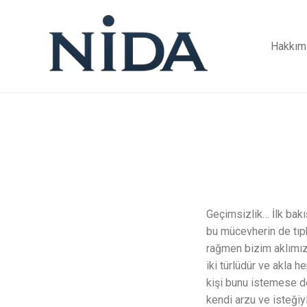
Hakkım
Geçimsizlik… İlk bakı
bu mücevherin de tıpk
rağmen bizim aklımıza
iki türlüdür ve akla h
kişi bunu istemese de 
kendi arzu ve isteğiyl