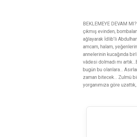
BEKLEMEYE DEVAM MI?Bomb
çıkmış evinden, bombalan
ağlayarak İdlib’li Abdulh
amcam, halam, yeğenlerim 
annelerinin kucağında birl
vâdesi dolmadı mı artık…
bugün bu olanlara… Asırla
zaman bitecek… Zulmü bir 
yorganımıza göre uzattık