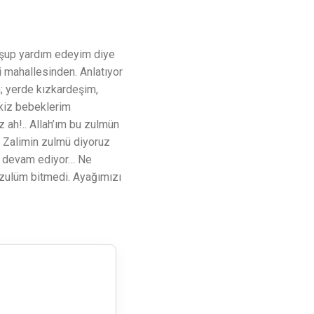
şup yardım edeyim diye
 mahallesinden. Anlatıyor
m; yerde kızkardeşim,
ikiz bebeklerim
 ah!.. Allah’ım bu zulmün
 Zalimin zulmü diyoruz
lâ devam ediyor… Ne
 zulüm bitmedi. Ayağımızı