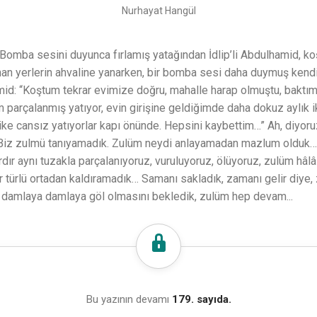
Nurhayat Hangül
a sesini duyunca fırlamış yatağından İdlip’li Abdulhamid, ko
an yerlerin ahvaline yanarken, bir bomba sesi daha duymuş kendi
amid: “Koştum tekrar evimize doğru, mahalle harap olmuştu, baktı
parçalanmış yatıyor, evin girişine geldiğimde daha dokuz aylık 
ike cansız yatıyorlar kapı önünde. Hepsini kaybettim…” Ah, diyoruz
Biz zulmü tanıyamadık. Zulüm neydi anlayamadan mazlum olduk…
rdır aynı tuzakla parçalanıyoruz, vuruluyoruz, ölüyoruz, zulüm hâ
türlü ortadan kaldıramadık… Samanı sakladık, zamanı gelir diye,
, damlaya damlaya göl olmasını bekledik, zulüm hep devam...
Bu yazının devamı
179. sayıda.