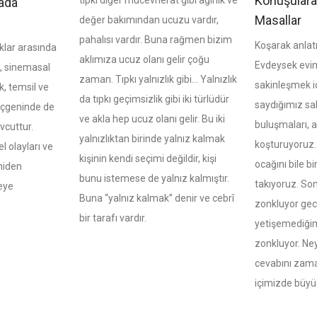
Konuşulara
tıpkı diğer mücevherat gibi ağırlık ve
ada
Masallar
değer bakımından ucuzu vardır,
pahalısı vardır. Buna rağmen bizim
Koşarak anlat
klar arasında
aklımıza ucuz olanı gelir çoğu
Evdeysek evim
i, sinemasal
zaman. Tıpkı yalnızlık gibi… Yalnızlık
sakinleşmek i
k, temsil ve
da tıpkı geçimsizlik gibi iki türlüdür
saydığımız sahi
 üçgeninde de
ve akla hep ucuz olanı gelir. Bu iki
buluşmaları, a
vcuttur.
yalnızlıktan birinde yalnız kalmak
koşturuyoruz.
l olayları ve
kişinin kendi seçimi değildir, kişi
ocağını bile bi
niden
bunu istemese de yalnız kalmıştır.
takıyoruz. So
eye
Buna “yalnız kalmak” denir ve cebrî
zonkluyor gec
bir tarafı vardır.
yetişemediğim
zonkluyor. Ney
cevabını zam
içimizde büyü