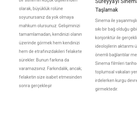
bir sistemin küçük dişlilerinden
Süreyya’yı Sinem
olarak, büyüklük rolüne
Taşlamak
soyunursanız da yok olmaya
Sinema ile yaşanmışlı
mahkum olursunuz. Gelişiminizi
sıkı bir bağ olduğu gib
tamamlamadan, kendinizi olanın
konjonktür ile gerçekli
üzerinde görmek hem kendinizi
ideolojilerin aktarımı
hem de etrafınızdakileri felakete
önemli bağlantılar me
sürekler. Bunun farkına da
Sinema filmleri tarihse
varamazsınız. Farkındalık, ancak;
toplumsal vakaları ye
felaketin size isabet etmesinden
irdelerken kurgu devr
sonra gerçekleşir
girmektedir.