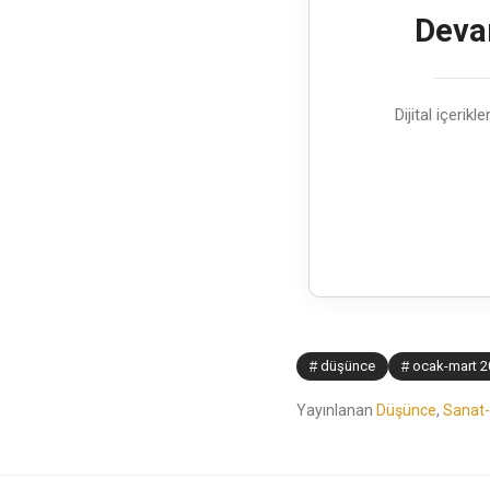
Devam
Dijital içerik
düşünce
ocak-mart 2
Yayınlanan
Düşünce
,
Sanat-