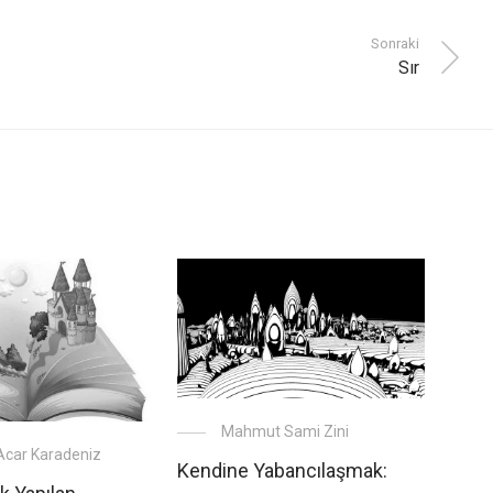
Sonraki
Sır
Mahmut Sami Zini
Acar Karadeniz
Kendine Yabancılaşmak: