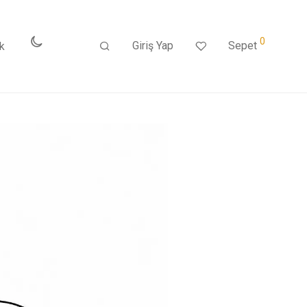
0
Giriş Yap
Sepet
k