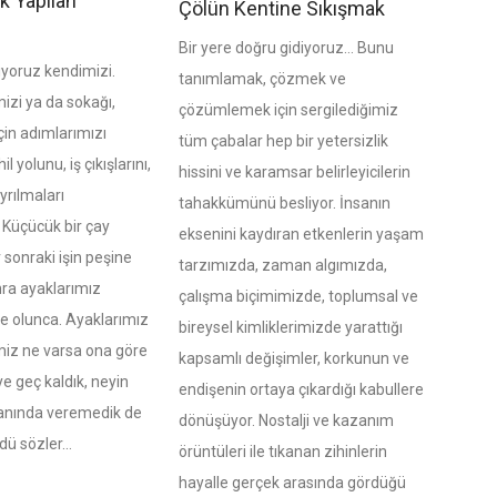
k Yapılan
Çölün Kentine Sıkışmak
Bir yere doğru gidiyoruz… Bunu
ıyoruz kendimizi.
tanımlamak, çözmek ve
izi ya da sokağı,
çözümlemek için sergilediğimiz
çin adımlarımızı
tüm çabalar hep bir yetersizlik
l yolunu, iş çıkışlarını,
hissini ve karamsar belirleyicilerin
yrılmaları
tahakkümünü besliyor. İnsanın
 Küçücük bir çay
eksenini kaydıran etkenlerin yaşam
r sonraki işin peşine
tarzımızda, zaman algımızda,
nra ayaklarımız
çalışma biçimimizde, toplumsal ve
e olunca. Ayaklarımız
bireysel kimliklerimizde yarattığı
iz ne varsa ona göre
kapsamlı değişimler, korkunun ve
e geç kaldık, neyin
endişenin ortaya çıkardığı kabullere
anında veremedik de
dönüşüyor. Nostalji ve kazanım
dü sözler…
örüntüleri ile tıkanan zihinlerin
hayalle gerçek arasında gördüğü