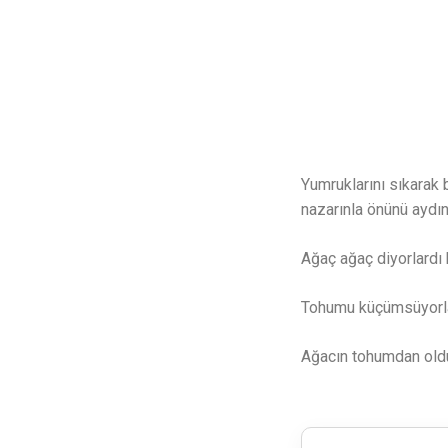
Yumruklarını sıkarak
nazarınla önünü ayd
Ağaç ağaç diyorlardı 
Tohumu küçümsüyorla
Ağacın tohumdan oldu