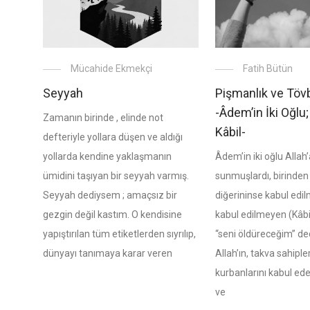
Fatih Bütün
Mücahide Ekmekçi
Pişmanlık ve Töv
Seyyah
-Âdem’in İki Oğlu;
Zamanın birinde , elinde not
Kâbil-
defteriyle yollara düşen ve aldığı
Âdem’in iki oğlu Allah
yollarda kendine yaklaşmanın
sunmuşlardı, birinden 
ümidini taşıyan bir seyyah varmış.
diğerininse kabul edil
Seyyah dediysem ; amaçsız bir
kabul edilmeyen (Kâbi
gezgin değil kastım. O kendisine
“seni öldüreceğim” de
yapıştırılan tüm etiketlerden sıyrılıp,
Allah’ın, takva sahiple
dünyayı tanımaya karar veren
kurbanlarını kabul ede
ve