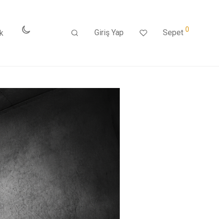
0
Giriş Yap
Sepet
k