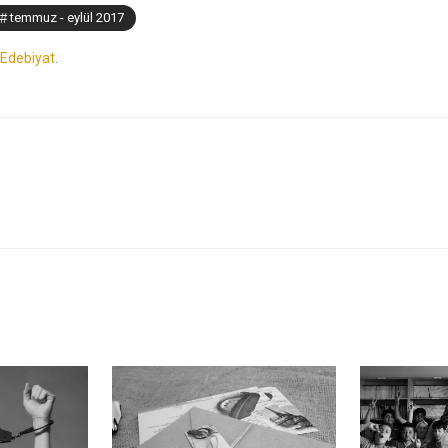
temmuz - eylül 2017
Edebiyat
.