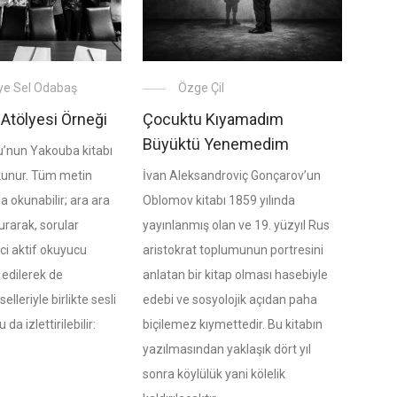
e Sel Odabaş
Özge Çil
 Atölyesi Örneği
Çocuktu Kıyamadım
Büyüktü Yenemedim
u’nun Yakouba kitabı
kunur. Tüm metin
İvan Aleksandroviç Gonçarov’un
 okunabilir; ara ara
Oblomov kitabı 1859 yılında
rarak, sorular
yayınlanmış olan ve 19. yüzyıl Rus
ci aktif okuyucu
aristokrat toplumunun portresini
 edilerek de
anlatan bir kitap olması hasebiyle
elleriyle birlikte sesli
edebi ve sosyolojik açıdan paha
da izlettirilebilir:
biçilemez kıymettedir. Bu kitabın
yazılmasından yaklaşık dört yıl
sonra köylülük yani kölelik