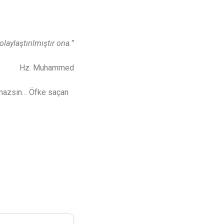
laylaştırılmıştır ona.”
Hz. Muhammed
amazsın… Öfke saçan