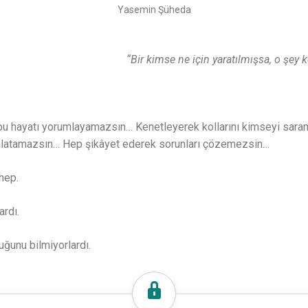
Yasemin Şüheda
“Bir kimse ne için yaratılmışsa, o şey ko
 bu hayatı yorumlayamazsın… Kenetleyerek kollarını kimseyi sar
ınlatamazsın… Hep şikâyet ederek sorunları çözemezsin…
hep.
rdı.
ğunu bilmiyorlardı.