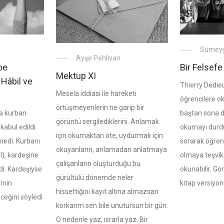
Sümeyy
Ayşe Pehlivan
be
Bir Felsefe
Mektup XI
 Hâbil ve
Thierry Dedie
Mesela iddiası ile hareketi
öğrencilere o
örtüşmeyenlerin ne garip bir
’a kurban
baştan sona da
görüntü sergilediklerini. Anlamak
kabul edildi
okumayı durdu
için okumaktan öte, uydurmak için
medi. Kurbanı
sorarak öğren
okuyanların, anlamadan anlatmaya
l), kardeşine
olmaya teşvik
çalışanların oluşturduğu bu
di. Kardeşiyse
okunabilir. Görs
gürültülü dönemde neler
rinin
kitap versiyonu 
hissettiğini kayıt altına almazsan
ceğini söyledi
korkarım sen bile unutursun bir gün.
O nedenle yaz, ısrarla yaz. Bir