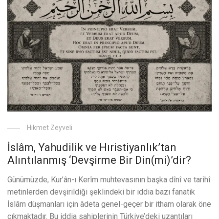
Hikmet Zeyveli
İslâm, Yahudilik ve Hıristiyanlık’tan
Alıntılanmış ‘Devşirme Bir Din(mi)’dir?
Günümüzde, Kur’ân-ı Kerîm muhtevasının başka dînî ve tarihî
metinlerden devşirildiği şeklindeki bir iddia bazı fanatik
İslâm düşmanları için âdeta genel-geçer bir itham olarak öne
çıkmaktadır. Bu iddia sahiplerinin Türkiye’deki uzantıları