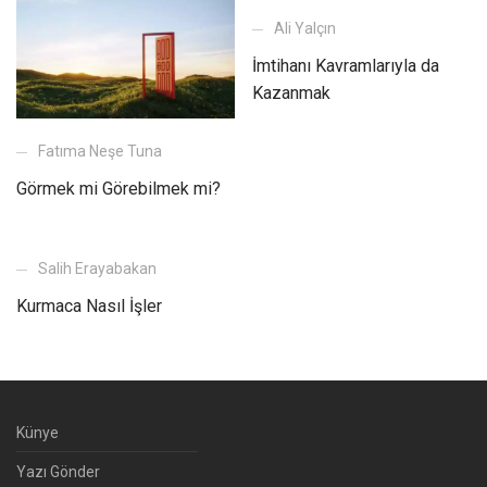
Ali Yalçın
İmtihanı Kavramlarıyla da
Kazanmak
Fatıma Neşe Tuna
Görmek mi Görebilmek mi?
Salih Erayabakan
Kurmaca Nasıl İşler
Künye
Yazı Gönder