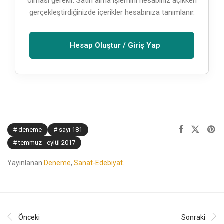
olması gerekir. Satın alma işlemini hesabınız açıkken
gerçekleştirdiğinizde içerikler hesabınıza tanımlanır.
Hesap Oluştur / Giriş Yap
deneme
sayı 181
temmuz - eylül 2017
Yayınlanan
Deneme
,
Sanat-Edebiyat
.
Önceki
Sonraki