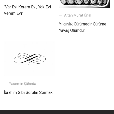
“Var Evi Kerem Evi, Yok Evi
Verem Evi”
Altan Murat Ünal
Yılgınlık Çürümedir Çürüme
Yavaş Ölümdür
Yasemin Şüheda
İbrahim Gibi Sorular Sormak