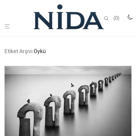
0
Etiket Arşivi:
Öykü