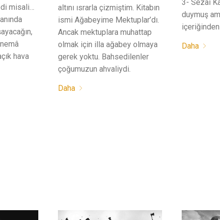
3- Sezai Ka
edi misali…
altını ısrarla çizmiştim. Kitabın
duymuş ama
 anında
ismi Ağabeyime Mektuplar’dı.
içeriğinden
ayacağın,
Ancak mektuplara muhattap
ü nemâ
olmak için illa ağabey olmaya
Daha
açık hava
gerek yoktu. Bahsedilenler
çoğumuzun ahvaliydi.
Daha