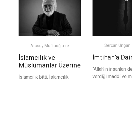
Sercan Ünğan
Atasoy Müftüoğlu ile
İmtihan’a Dai
İslamcılık ve
Müslümanlar Üzerine
“Allah’ın insanları 
verdiği maddî ve m
İslamcılık bitti, İslamcılık
sıkıntı, dert, külfet”
zaten tarihin en büyük felaketi,
tanımlaması da hal
din elden gitti, din iyi ki elden
yer alan (musibetin
gitti, din elden gitmeli, İslam
karşımıza çıkması) 
diye bir şey kalmadı vs… Bu
ne kadar yaygın ol
ve benzeri söylemlerle çokça
işaret etmektedir.
karşılaştığımız bu günlerde
Peki, imtihan yalnı
aklımıza ‘Din’e karşı ciddi bir