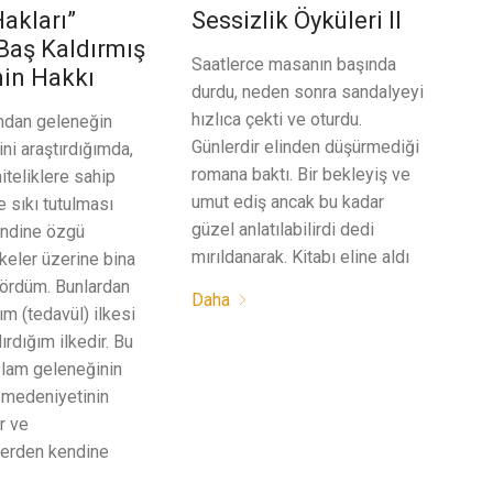
Hakları”
Sessizlik Öyküleri II
Baş Kaldırmış
Saatlerce masanın başında
in Hakkı
durdu, neden sonra sandalyeyi
hızlıca çekti ve oturdu.
mdan geleneğin
Günlerdir elinden düşürmediği
ini araştırdığımda,
romana baktı. Bir bekleyiş ve
iteliklere sahip
umut ediş ancak bu kadar
 sıkı tutulması
güzel anlatılabilirdi dedi
ndine özgü
mırıldanarak. Kitabı eline aldı
ilkeler üzerine bina
gördüm. Bunlardan
Daha
ım (tedavül) ilkesi
ırdığım ilkedir. Bu
slam geleneğinin
 medeniyetinin
r ve
erden kendine