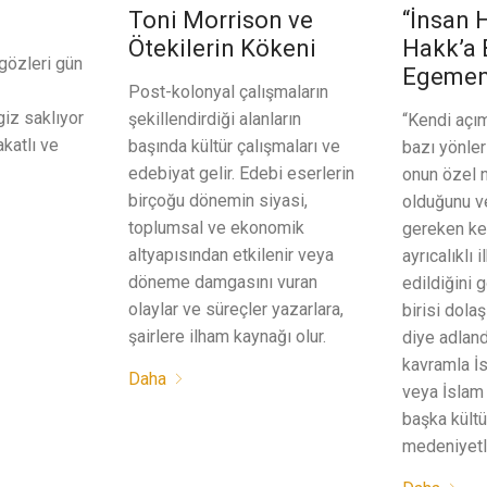
Toni Morrison ve
“İnsan 
Ötekilerin Kökeni
Hakk’a 
gözleri gün
Egemen
Post-kolonyal çalışmaların
giz saklıyor
şekillendirdiği alanların
“Kendi açı
katlı ve
başında kültür çalışmaları ve
bazı yönler
edebiyat gelir. Edebi eserlerin
onun özel n
birçoğu dönemin siyasi,
olduğunu ve
toplumsal ve ekonomik
gereken ke
altyapısından etkilenir veya
ayrıcalıklı 
döneme damgasını vuran
edildiğini 
olaylar ve süreçler yazarlara,
birisi dolaş
şairlere ilham kaynağı olur.
diye adland
kavramla İ
Daha
veya İslam
başka kültü
medeniyetl