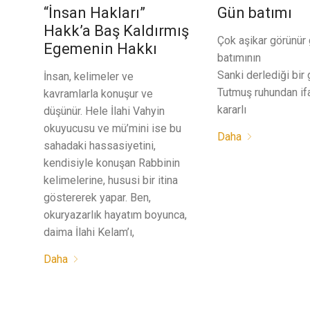
“İnsan Hakları”
Gün batımı
Hakk’a Baş Kaldırmış
Çok aşikar görünür 
Egemenin Hakkı
batımının
Sanki derlediği bir 
İnsan, kelimeler ve
Tutmuş ruhundan ifa
kavramlarla konuşur ve
kararlı
düşünür. Hele İlahi Vahyin
okuyucusu ve mü’mini ise bu
Daha
sahadaki hassasiyetini,
kendisiyle konuşan Rabbinin
kelimelerine, hususi bir itina
göstererek yapar. Ben,
okuryazarlık hayatım boyunca,
daima İlahi Kelam’ı,
Daha