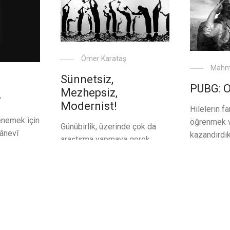
Ömer Karataş
Mahmu
Sünnetsiz,
PUBG: O
Mezhepsiz,
r
Modernist!
Hilelerin f
denemek için
öğrenmek 
Günübirlik, üzerinde çok da
ânevî
kazandırdı
araştırma yapmaya gerek
olmakla, o
olmayan mevzuların yanında
k arasında
arasında ka
söz söylemek için bir ömür
 şer olarak
meselesi o
çaba harcamak zorunda
anlayışın
ilgili incel
olduğumuz meseleler de var.
duğuna
arasında da
Hatta bazı meseleleri
anlaşıldığı
anlayabilmek için bir ömür
zca
hilelerini 
harcadığımız halde yine de