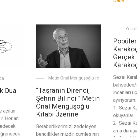
Daha
Yusuf
Popüler
Karako
Gerçek 
Karako
Sezai Kara
Metin Önal Mengüşoğlu ile
da
bahseden/a
“Taşranın Direnci,
k Dua
insanları ü
Şehrin Bilinci ” Metin
ayırıyorum:
Önal Mengüşoğlu
1- Sezai Ka
e açılan
Kitabı Üzerine
okuyanlar
ir. Her an
2- Sezai K
fedecek,
Beraberlikerimizi zedeleyen
ama duruşun
 öğrenecek
bencilliklerimizdir, cümlesinin