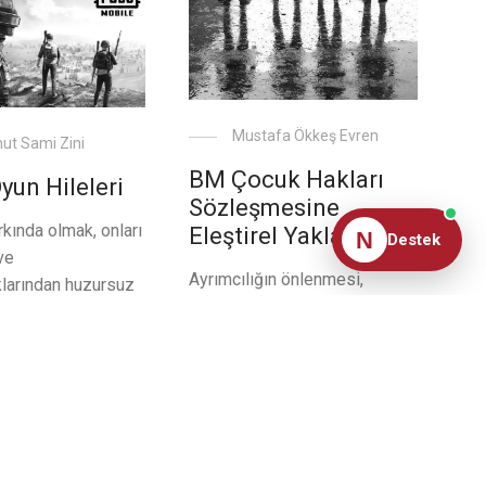
Mustafa Ökkeş Evren
t Sami Zini
BM Çocuk Hakları
yun Hileleri
Sözleşmesine
arkında olmak, onları
Eleştirel Yaklaşım
N
Destek
ve
Ayrımcılığın önlenmesi,
klarından huzursuz
çocuğun yüksek yararı,
ynanan oyunlar
yaşama ve gelişme hakkı,
lmak bir tercih
çocuğun görüşlerinin dikkate
lsa da bu oyunla
alınması gibi dört temel ilke
eme, satırlar
üzerine bina edilen Çocuk
 yer alıyor. Ancak
Hakları Sözleşmesi’nin ilk
 anlamıyla oyun
maddesi çocuğun tanımıyla
bulmak isteyenlerin