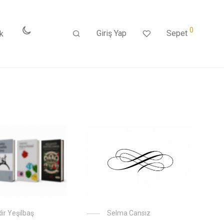
0
Giriş Yap
Sepet
k
ir Yeşilbaş
Selma Cansız