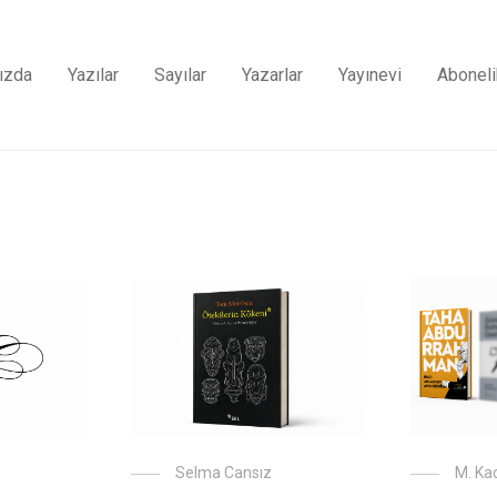
ızda
Yazılar
Sayılar
Yazarlar
Yayınevi
Aboneli
Selma Cansız
M. Kad