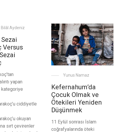
 Bilâl Aydeniz
 Sezai
ç Versus
Sezai
ç
koç’tan
Yunus Namaz
lıntı yapan
Kefernahum’da
ç kategoriye
Çocuk Olmak ve
Ötekileri Yeniden
rakoç’u ciddiyetle
Düşünmek
arakoç’u okuyan
11 Eylül sonrası İslam
a sırt çevirenler
coğrafyalarında öteki