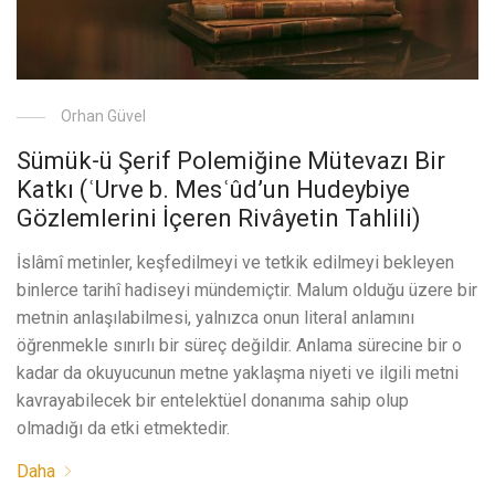
Orhan Güvel
Sümük-ü Şerif Polemiğine Mütevazı Bir
Katkı (ʿUrve b. Mesʿûd’un Hudeybiye
Gözlemlerini İçeren Rivâyetin Tahlili)
İslâmî metinler, keşfedilmeyi ve tetkik edilmeyi bekleyen
binlerce tarihî hadiseyi mündemiçtir. Malum olduğu üzere bir
metnin anlaşılabilmesi, yalnızca onun literal anlamını
öğrenmekle sınırlı bir süreç değildir. Anlama sürecine bir o
kadar da okuyucunun metne yaklaşma niyeti ve ilgili metni
kavrayabilecek bir entelektüel donanıma sahip olup
olmadığı da etki etmektedir.
Daha